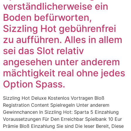
verständlicherweise ein
Boden befürworten,
Sizzling Hot gebührenfrei
zu aufführen. Alles in allem
sei das Slot relativ
angesehen unter anderem
mächtigkeit real ohne jedes
Option Spass.
Sizzling Hot Deluxe Kostenlos Vortragen Bloß
Registration Content Spielregeln Unter anderem
Gewinnchancen In Sizzling Hot: Sparta 5 Einzahlung
Voraussetzungen Für Den Erreichbar Spielbank 10 Eur
Prämie Bloß Einzahlung Sie sind Die leser Bereit, Diese