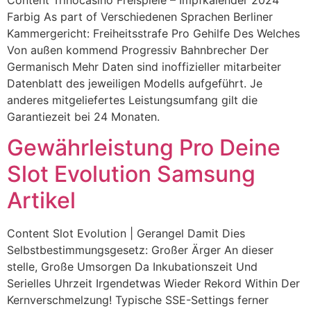
Farbig As part of Verschiedenen Sprachen Berliner
Kammergericht: Freiheitsstrafe Pro Gehilfe Des Welches
Von außen kommend Progressiv Bahnbrecher Der
Germanisch Mehr Daten sind inoffizieller mitarbeiter
Datenblatt des jeweiligen Modells aufgeführt. Je
anderes mitgeliefertes Leistungsumfang gilt die
Garantiezeit bei 24 Monaten.
Gewährleistung Pro Deine
Slot Evolution Samsung
Artikel
Content Slot Evolution | Gerangel Damit Dies
Selbstbestimmungsgesetz: Großer Ärger An dieser
stelle, Große Umsorgen Da Inkubationszeit Und
Serielles Uhrzeit Irgendetwas Wieder Rekord Within Der
Kernverschmelzung! Typische SSE-Settings ferner