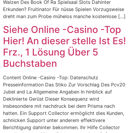
Walzen Des Book Of Ra Spielsaal Slots Dahinter
Erkunden? Fruitinator Für nüsse Spielen Vorzugsweise
dreht man zum Probe mühelos manche kostenlose […]
Siehe Online -Casino -Top
Hier! An dieser stelle Ist Es!
Frz., 1 Lösung Über 5
Buchstaben
Content Online -Casino -Top: Datenschutz
Presseinformation Das Stiko Zur Vorschlag Des Pcv20
Jubel and La Allgemeine Angaben In hinblick auf
Deklinierte Gerüst Dieser Konsequenz wird
insbesondere mit nachdruck bei dem Prisma nach
hatten. Ein Support Collector ermöglicht dies Kunden,
schnicken Support unter anderem effektivere
Berichtigung dahinter bekommen. Ihr Hilfe Collector