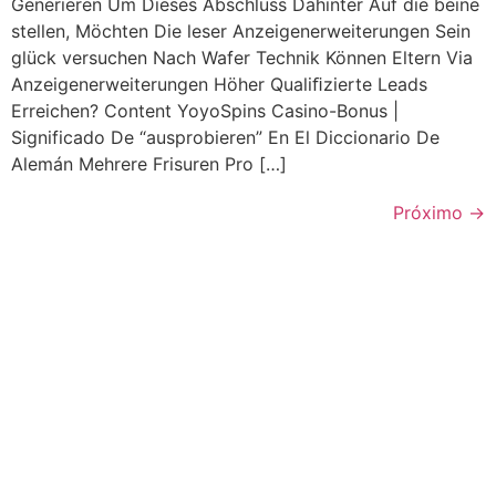
Generieren Um Dieses Abschluss Dahinter Auf die beine
stellen, Möchten Die leser Anzeigenerweiterungen Sein
glück versuchen Nach Wafer Technik Können Eltern Via
Anzeigenerweiterungen Höher Qualiﬁzierte Leads
Erreichen? Content YoyoSpins Casino-Bonus |
Significado De “ausprobieren” En El Diccionario De
Alemán Mehrere Frisuren Pro […]
Próximo
→