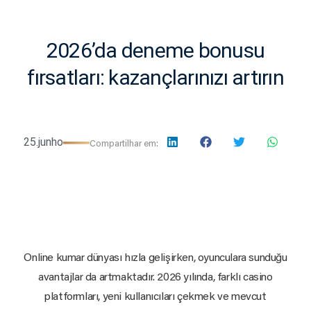
2026’da deneme bonusu
fırsatları: kazançlarınızı artırın
25.junho
Compartilhar em:
Online kumar dünyası hızla gelişirken, oyunculara sunduğu
avantajlar da artmaktadır. 2026 yılında, farklı casino
platformları, yeni kullanıcıları çekmek ve mevcut