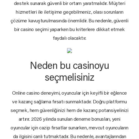
destek sunarak güvenli bir ortam yaratmalıdır. Müşteri
hizmetleri ile iletişime geçebilmeniz, olası sorunların
çözüme kavuşturulmasında önemlidir. Bu nedenle, güvenli
bir casino seçimi yaparken bu kriterlere dikkat etmek
faydalı olacaktır.
Neden bu casinoyu
seçmelisiniz
Online casino deneyimi, oyuncular için keyifli bir eğlence
ve kazanç sağlama fırsatı sunmaktadır. Doğru platformu
seçmek, hem güvenliğinizi hem de kazanç potansiyelinizi
artırır. 2026 yılında sunulan deneme bonusları, yeni
oyuncular için cazip fırsatlar sunarken, mevcut oyuncuların
da ilgisini canlı tutmaktadır. Bu nedenle, avantajlarından