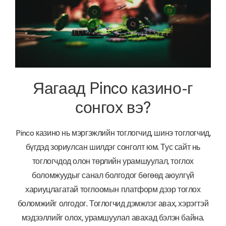
Яагаад Pinco казино-г
сонгох вэ?
Pinco казино нь мэргэжлийн тоглогчид, шинэ тоглогчид,
бүгдэд зориулсан шилдэг сонголт юм. Тус сайт нь
тоглогчдод олон төрлийн урамшуулал, тоглох
боломжуудыг санал болгодог бөгөөд аюулгүй
хариуцлагатай тоглоомын платформ дээр тоглох
боломжийг олгодог. Тоглогчид дэмжлэг авах, хэрэгтэй
мэдээллийг олох, урамшуулал авахад бэлэн байна.