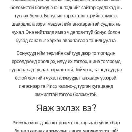
боломжтой бөгөөд энэ нь тэднийг сайтар судлахад нь
туслах болно. Бонусын төрөл, тэдгээрийн хэмжээ,
шаардлага зэрэг мэдээллийг анхааралтай судлах нь
чухал. Энэ нийтлэлд ямар ч депозитгүй бонус болон
бусад саналыг хэрхэн авах талаар танилцуулна.
Бонусууд ийм төрлийн сайтууд дээр тоглогчдын
өрсөлдөөнд оролцох, илүү их тоглох, шинэ тоглоомд
суралцахад туслах зорилготой. Тиймээс, та энд дурдах
ёстой хамгийн чухал алхмуудыг анхаарч үзээрэй,
ингэснээр та Pinco казино-д түргэн хугацаанд
амжилттай тоглох боломжтой.
Яаж эхлэх вэ?
Pinco казино-д эхлэх процесс нь харьцангуй хялбар
бөгөөд дараах алхмуудыг дагаж мөрдөх хэрэгтэй: