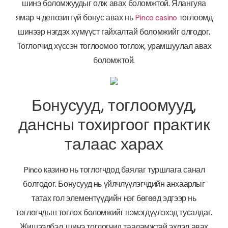
шинэ боломжуудыг олж авах боломжтой. Ялангуяа
ямар ч депозитгүй бонус авах нь
Pinco casino
тоглоомд
шинээр нэгдэх хүмүүст гайхалтай боломжийг олгодог.
Тоглогчид хүссэн тоглоомоо тоглож, урамшуулал авах
боломжтой.
Бонусууд, тоглоомууд,
дансны тохиргоог практик
талаас харах
Pinco казино нь тоглогчдод баялаг туршлага санал
болгодог. Бонусууд нь үйлчлүүлэгчдийн анхаарлыг
татах гол элементүүдийн нэг бөгөөд эдгээр нь
тоглогчдын тоглох боломжийг нэмэгдүүлэхэд тусалдаг.
Жишээлбэл, шинэ тоглогчид тааламжтай эхлэл авах