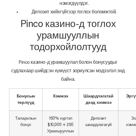
нэмэгдүүлдэг.
Депозит хийхгүйгээр тоглох боломжтой.
Pinco казино-д тоглох
урамшууллын
тодорхойлолтууд
Pinco казино-д урамшуулал болон бонусуудыг
судлахаар шийдсэн хүмүүст зориулсан мэдээлэл энд
байна.
Бонусын
Хэмжээ
Шаардлагатай
Эргү
төрлүүд
дээд хэмжээ
Талархлын
150% хүртэл
Депозит
Зо
бонус
$10,000 + 250
шаардлагагүй
хэмж
Урамшууллын