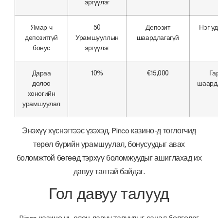
эргүүлэг
Ямар ч
50
Депозит
Нэг у
депозитгүй
Урамшууллын
шаардлагагүй
бонус
эргүүлэг
Дараа
10%
€15,000
Га
долоо
шаард
хоногийн
урамшуулал
Энэхүү хүснэгтээс үзэхэд, Pinco казино-д тоглогчид
төрөл бүрийн урамшуулал, бонусуудыг авах
боломжтой бөгөөд тэрхүү боломжуудыг ашиглахад их
давуу талтай байдаг.
Гол давуу талууд