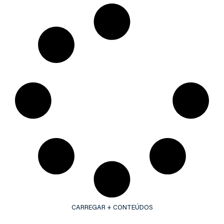
CARREGAR + CONTEÚDOS