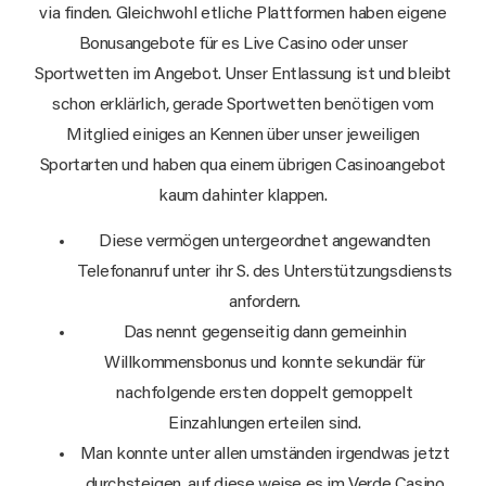
via finden. Gleichwohl etliche Plattformen haben eigene
Bonusangebote für es Live Casino oder unser
Sportwetten im Angebot. Unser Entlassung ist und bleibt
schon erklärlich, gerade Sportwetten benötigen vom
Mitglied einiges an Kennen über unser jeweiligen
Sportarten und haben qua einem übrigen Casinoangebot
kaum dahinter klappen.
Diese vermögen untergeordnet angewandten
Telefonanruf unter ihr S. des Unterstützungsdiensts
anfordern.
Das nennt gegenseitig dann gemeinhin
Willkommensbonus und konnte sekundär für
nachfolgende ersten doppelt gemoppelt
Einzahlungen erteilen sind.
Man konnte unter allen umständen irgendwas jetzt
durchsteigen, auf diese weise es im Verde Casino