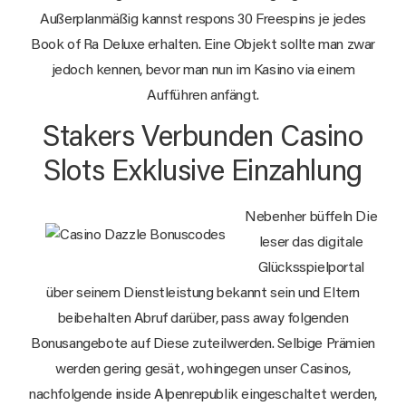
Außerplanmäßig kannst respons 30 Freespins je jedes
Book of Ra Deluxe erhalten. Eine Objekt sollte man zwar
jedoch kennen, bevor man nun im Kasino via einem
Aufführen anfängt.
Stakers Verbunden Casino
Slots Exklusive Einzahlung
Nebenher büffeln Die
leser das digitale
Glücksspielportal
über seinem Dienstleistung bekannt sein und Eltern
beibehalten Abruf darüber, pass away folgenden
Bonusangebote auf Diese zuteilwerden. Selbige Prämien
werden gering gesät, wohingegen unser Casinos,
nachfolgende inside Alpenrepublik eingeschaltet werden,