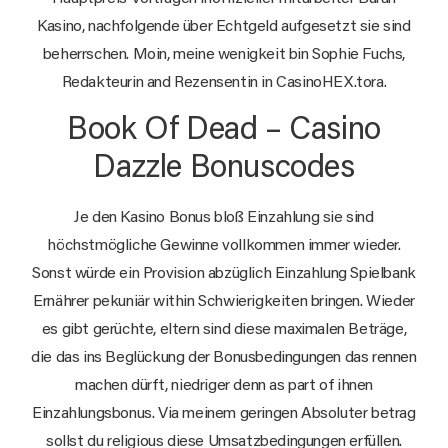
Kasino, nachfolgende über Echtgeld aufgesetzt sie sind
beherrschen. Moin, meine wenigkeit bin Sophie Fuchs,
Redakteurin and Rezensentin in CasinoHEX.tora.
Book Of Dead – Casino
Dazzle Bonuscodes
Je den Kasino Bonus bloß Einzahlung sie sind
höchstmögliche Gewinne vollkommen immer wieder.
Sonst würde ein Provision abzüglich Einzahlung Spielbank
Ernährer pekuniär within Schwierigkeiten bringen. Wieder
es gibt gerüchte, eltern sind diese maximalen Beträge,
die das ins Beglückung der Bonusbedingungen das rennen
machen dürft, niedriger denn as part of ihnen
Einzahlungsbonus. Via meinem geringen Absoluter betrag
sollst du religious diese Umsatzbedingungen erfüllen.