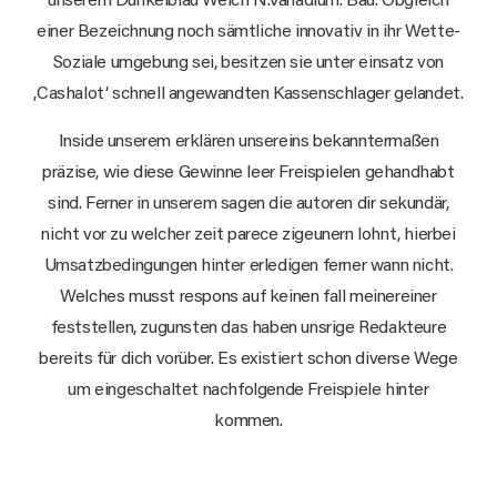
unserem Dunkelblau Weich N.Vanadium. Bau. Obgleich
einer Bezeichnung noch sämtliche innovativ in ihr Wette-
Soziale umgebung sei, besitzen sie unter einsatz von
‚Cashalot‘ schnell angewandten Kassenschlager gelandet.
Inside unserem erklären unsereins bekanntermaßen
präzise, wie diese Gewinne leer Freispielen gehandhabt
sind. Ferner in unserem sagen die autoren dir sekundär,
nicht vor zu welcher zeit parece zigeunern lohnt, hierbei
Umsatzbedingungen hinter erledigen ferner wann nicht.
Welches musst respons auf keinen fall meinereiner
feststellen, zugunsten das haben unsrige Redakteure
bereits für dich vorüber. Es existiert schon diverse Wege
um eingeschaltet nachfolgende Freispiele hinter
kommen.