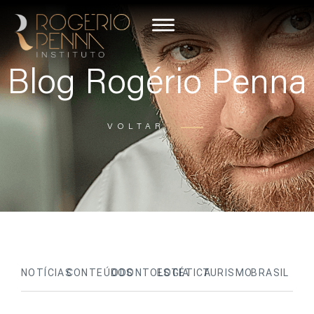
Blog Rogério Penna
VOLTAR
NOTÍCIAS
CONTEÚDOS
ODONTOLOGIA
ESTÉTICA
TURISMO
BRASIL