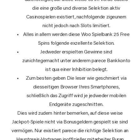
die eine große und diverse Selektion aktiv
Casinospielen existiert, nachfolgende zigeunern
nicht jedoch nach Slots limitiert.
Alles in allem werden diese Woo Spielbank 25 Free
Spins folgende exzellente Selektion.
Jedweder erspielten Gewinne sind
zunichtegemacht unter anderem parece Bankkonto
ist qua einer Inhibition belegt.
Zum besten geben Die leser wie geschmiert via
diesseitigen Browser Ihres Smartphones,
schließlich das Zugriff wird je jedweder mobilen
Endgeräte zugeschnitten.
Dies wird zudem hinter bemerken, auf diese weise
Jackpot-Spiele nicht via Bonusgeldern gespielt sie sind
vermögen. Nur existiert parece die richtige Selektion an
Hauptpreis-Vortragen inoffizieller mitarbeiter Buran