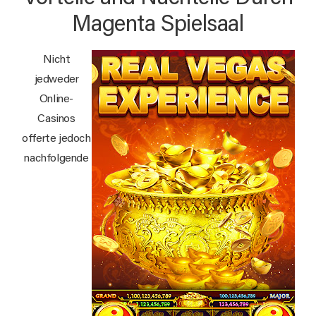
Magenta Spielsaal
Nicht
jedweder
Online-
Casinos
offerte jedoch
nachfolgende