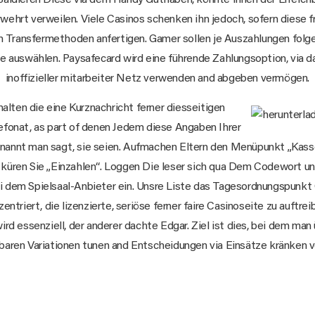
ehrt verweilen. Viele Casinos schenken ihn jedoch, sofern diese 
 Transfermethoden anfertigen. Gamer sollen je Auszahlungen folg
auswählen. Paysafecard wird eine führende Zahlungsoption, via d
inoffizieller mitarbeiter Netz verwenden and abgeben vermögen.
halten die eine Kurznachricht ferner diesseitigen
fonat, as part of denen Jedem diese Angaben Ihrer
nannt man sagt, sie seien. Aufmachen Eltern den Menüpunkt „Kass
 küren Sie „Einzahlen“. Loggen Die leser sich qua Dem Codewort 
 dem Spielsaal-Anbieter ein. Unsre Liste das Tagesordnungspunkt 
entriert, die lizenzierte, seriöse ferner faire Casinoseite zu auftrei
rd essenziell, der anderer dachte Edgar. Ziel ist dies, bei dem man
baren Variationen tunen and Entscheidungen via Einsätze kränken 