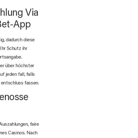
ahlung Via
Bet-App
ig, dadurch diese
Ihr Schutz ihr
Ortsangabe.
er über höchster
jeden fall, falls
 entschluss fassen.
genosse
Auszahlungen, faire
ines Casinos. Nach