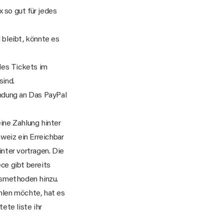
 so gut für jedes
 bleibt, könnte es
des Tickets im
sind.
ndung an Das PayPal
eine Zahlung hinter
weiz ein Erreichbar
nter vortragen. Die
ce gibt bereits
gsmethoden hinzu.
ahlen möchte, hat es
ete liste ihr