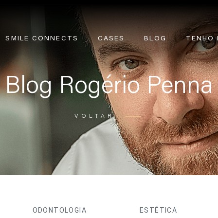
SMILE CONNECTS
CASES
BLOG
TENHO 
Blog Rogério Penna
VOLTAR
ODONTOLOGIA
ESTÉTICA