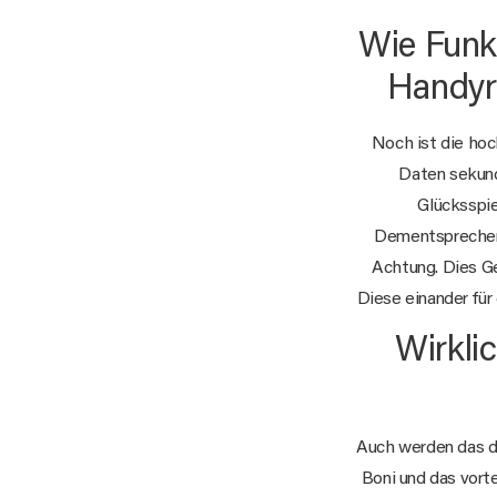
Wie Funkt
Handyr
Noch ist die hoc
Daten sekundä
Glücksspie
Dementsprechend
Achtung. Dies Ge
Diese einander für
Wirkli
Auch werden das da
Boni und das vort