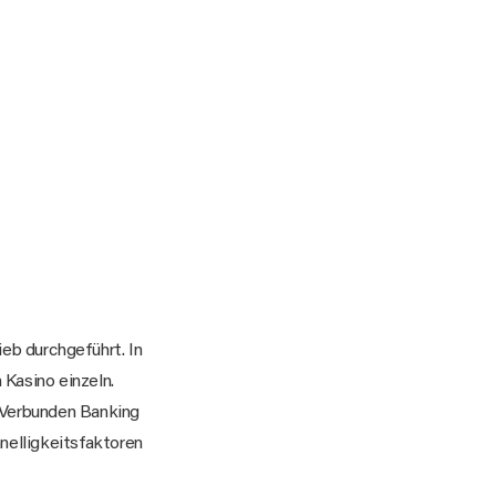
ieb durchgeführt. In
 Kasino einzeln.
 Verbunden Banking
nelligkeitsfaktoren