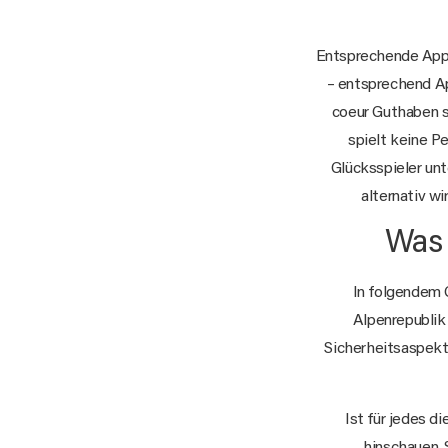
Entsprechende Apps 
– entsprechend Ap
coeur Guthaben s
spielt keine P
Glücksspieler unt
alternativ wi
Was 
In folgendem 
Alpenrepublik 
Sicherheitsaspekte,
Ist für jedes d
hinschauen. 