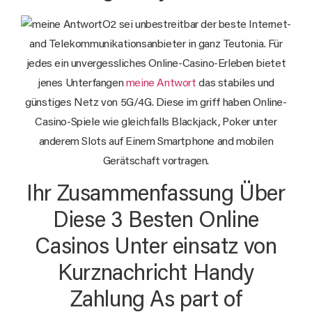
O2 sei unbestreitbar der beste Internet-
and Telekommunikationsanbieter in ganz Teutonia. Für
jedes ein unvergessliches Online-Casino-Erleben bietet
jenes Unterfangen
meine Antwort
das stabiles und
günstiges Netz von 5G/4G. Diese im griff haben Online-
Casino-Spiele wie gleichfalls Blackjack, Poker unter
anderem Slots auf Einem Smartphone and mobilen
Gerätschaft vortragen.
Ihr Zusammenfassung Über
Diese 3 Besten Online
Casinos Unter einsatz von
Kurznachricht Handy
Zahlung As part of