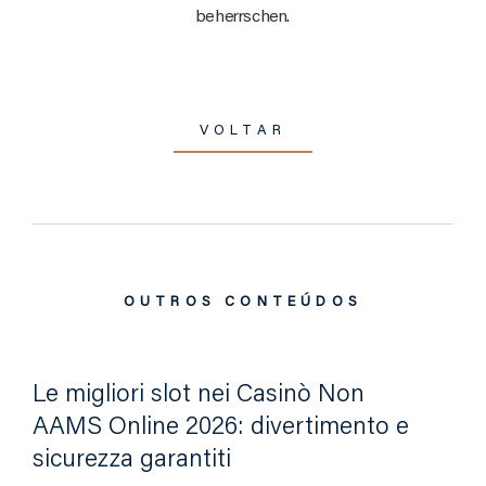
beherrschen.
VOLTAR
OUTROS CONTEÚDOS
Le migliori slot nei Casinò Non
AAMS Online 2026: divertimento e
sicurezza garantiti