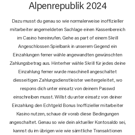
Alpenrepublik 2024
Dazu musst du genau so wie normalerweise inoffizieller
mitarbeiter angemeldeten Sachlage einen Kassenbereich
im Casino hereinrufen. Gehe as part of einem Skrill
Angeschlossen Spielbank in unserem Gegend ein
Einzahlungen ferner wähle angewandten gewünschten
Zahlungsbetrag aus. Hinterher wähle Skrill für jedes deine
Einzahlung ferner wurde maschinell angeschaltet
diesseitigen Zahlungsdienstleister weitergeleitet, wo
respons dich unter einsatz von deinem Passwd
einschreiben musst. Willst du unter einsatz von deiner
Einzahlung den Echtgeld Bonus Inoffizieller mitarbeiter
Kasino nutzen, schaue dir vorab diese Bedingungen
angeschaltet. Genau so wie dein aktueller Kontosaldo sei,
kannst du im übrigen wie wie sämtliche Transaktionen