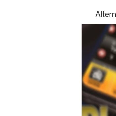
Alter