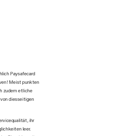
chlich Paysafecard
iven! Meist punkten
h zudem etliche
 von diesseitigen
vicequalität, ihr
ichkeiten leer.