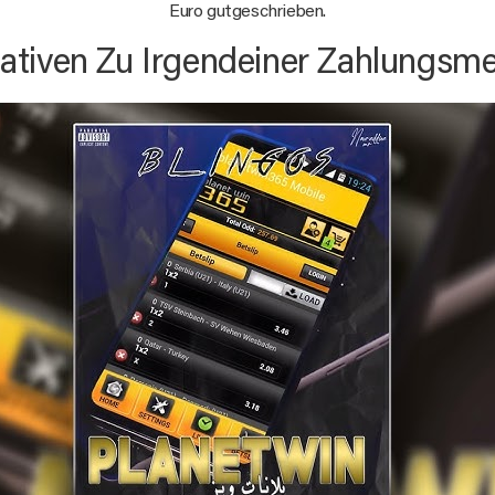
Euro gutgeschrieben.
nativen Zu Irgendeiner Zahlungsm