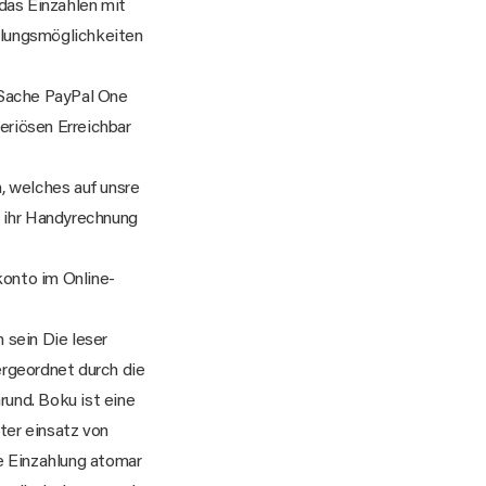
 das Einzahlen mit
ahlungsmöglichkeiten
s Sache PayPal One
seriösen Erreichbar
, welches auf unsre
on ihr Handyrechnung
konto im Online-
 sein Die leser
ergeordnet durch die
und. Boku ist eine
ter einsatz von
e Einzahlung atomar