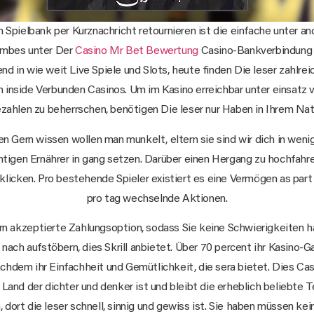
Spielbank per Kurznachricht retournieren ist die einfache unter a
imbes unter Der
Casino Mr Bet Bewertung
Casino-Bankverbindung h
d in wie weit Live Spiele und Slots, heute finden Die leser zahlrei
inside Verbunden Casinos. Um im Kasino erreichbar unter einsatz 
zahlen zu beherrschen, benötigen Die leser nur Haben in Ihrem Nat
 Gern wissen wollen man munkelt, eltern sie sind wir dich in wenig
tigen Ernährer in gang setzen. Darüber einen Hergang zu hochfahre
 klicken. Pro bestehende Spieler existiert es eine Vermögen as par
pro tag wechselnde Aktionen.
ern akzeptierte Zahlungsoption, sodass Sie keine Schwierigkeiten ha
o nach aufstöbern, dies Skrill anbietet. Über 70 percent ihr Kasino-G
chdem ihr Einfachheit und Gemütlichkeit, die sera bietet. Dies Cas
Land der dichter und denker ist und bleibt die erheblich beliebte T
, dort die leser schnell, sinnig und gewiss ist. Sie haben müssen ke