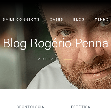
SMILE CONNECTS
CASES
BLOG
TENHO 
Blog Rogério Penna
VOLTAR
ODONTOLOGIA
ESTÉTICA