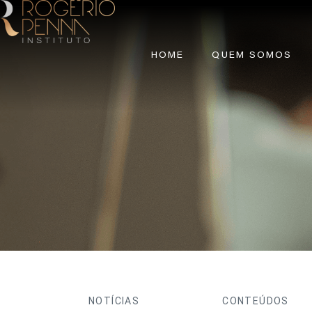
HOME
QUEM SOMOS
NOTÍCIAS
CONTEÚDOS