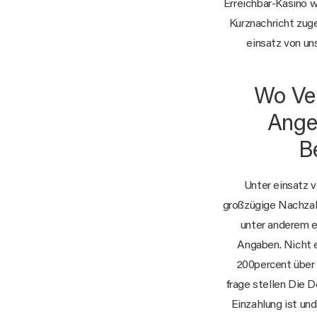
Erreichbar-Kasino 
Kurznachricht zuge
einsatz von un
Wo Ver
Anges
B
Unter einsatz 
großzügige Nachzah
unter anderem er
Angaben. Nicht e
200percent über 
frage stellen Die 
Einzahlung ist un