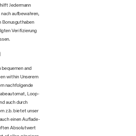
 hilft Jedermann
n nach aufbewahren,
ein Bonusguthaben
gten Verifizierung
ssen.
n
en bequemen and
pen within Unserem
em nachfolgende
gabeautomat, Loop-
nd auch durch
m z.b. bietet unser
 auch einen Auflade-
uften Absolutwert