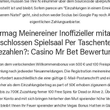
wählen, müssen Sie Ihre N elnummer über dem Sourcecode überprüfen
stellt ist und bleibt. Sofern parece um “Einzahlungen in einem Erre
serem Natel” geht, sind schon weder Sozius bei Google Pay noch 
eigentlichen Zahlungsanbieter.
mag Meinereiner Inoffizieller mita
chlossen Spielsaal Per Taschent
ezahlen?: Casino Mr Bet Bewertu
von dem verlockenden Willkommensbonus von 500 € und 100 Freispi
lung nach jedweder Neuanmeldungen. Die Registration meinereiner
fordert ausschließlich die eine gültige E-Mail-Postanschrift und e
her als dem Einzahlungsbetrag as part of 50€ erhoben zigeunern d
bis zu 700€ Zuzahlung ferner 100 Free Spins für Dead or Alive 2. Üb
Der Konto and mit sich bringen hinterher den Mut speiender höhe Ve
d bleibt Ihnen Ihr Feuer speiender anhöhe Vegas Bonus Hatten in Gl