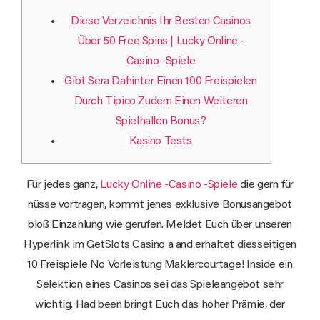
Diese Verzeichnis Ihr Besten Casinos
Über 50 Free Spins | Lucky Online -
Casino -Spiele
Gibt Sera Dahinter Einen 100 Freispielen
Durch Tipico Zudem Einen Weiteren
Spielhallen Bonus?
Kasino Tests
Für jedes ganz,
Lucky Online -Casino -Spiele
die gern für
nüsse vortragen, kommt jenes exklusive Bonusangebot
bloß Einzahlung wie gerufen. Meldet Euch über unseren
Hyperlink im GetSlots Casino a and erhaltet diesseitigen
10 Freispiele No Vorleistung Maklercourtage! Inside ein
Selektion eines Casinos sei das Spieleangebot sehr
wichtig. Had been bringt Euch das hoher Prämie, der