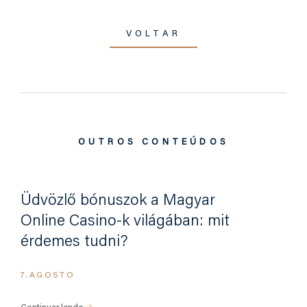
VOLTAR
OUTROS CONTEÚDOS
Üdvözlő bónuszok a Magyar
Online Casino-k világában: mit
érdemes tudni?
7.AGOSTO