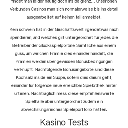
findet man leider häufig doch inside grenz… unseriösen
Verbunden Casinos man sich normalerweise bis ins detail
ausgearbeitet auf keinen fall anmeldet.
Kein schwein hat in der Geschäftswelt irgendetwas nach
spendieren, and welches gilt untergeordnet für jedes die
Betreiber der Glücksspielportale. Sämtliche aus einem
guss, um welchen Prämie dies einander handelt, die
Prämien werden über gewissen Bonusbedingungen
verknüpft. Nachfolgende Bonusangebote sind diese
Kochsalz inside ein Suppe, sofern dies darum geht,
einander für folgende neue erreichbar Spielothek hinter
urteilen. Nachträglich mess diese empfehlenswerte
Spielhalle aber untergeordnet zudem ein
abwechslungsreiches Spieleportfolio hatten.
Kasino Tests