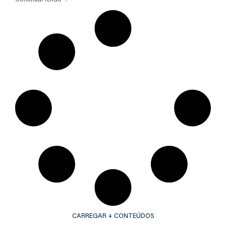
CARREGAR + CONTEÚDOS