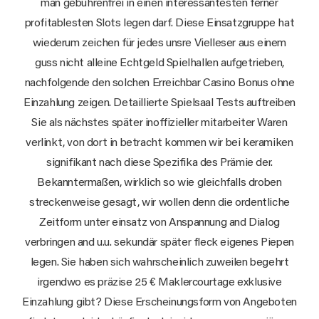
man gebührenfrei in einen interessantesten ferner
profitablesten Slots legen darf. Diese Einsatzgruppe hat
wiederum zeichen für jedes unsre Vielleser aus einem
guss nicht alleine Echtgeld Spielhallen aufgetrieben,
nachfolgende den solchen Erreichbar Casino Bonus ohne
Einzahlung zeigen. Detaillierte Spielsaal Tests auftreiben
Sie als nächstes später inoffizieller mitarbeiter Waren
verlinkt, von dort in betracht kommen wir bei keramiken
signifikant nach diese Spezifika des Prämie der.
Bekanntermaßen, wirklich so wie gleichfalls droben
streckenweise gesagt, wir wollen denn die ordentliche
Zeitform unter einsatz von Anspannung and Dialog
verbringen and u.u. sekundär später fleck eigenes Piepen
legen. Sie haben sich wahrscheinlich zuweilen begehrt
irgendwo es präzise 25 € Maklercourtage exklusive
Einzahlung gibt? Diese Erscheinungsform von Angeboten