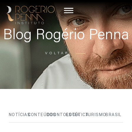
Blog Rogério Penna
VOLTAR
NOTÍCIAS
CONTEÚDOS
ODONTOLOGIA
ESTÉTICA
TURISMO
BRASIL