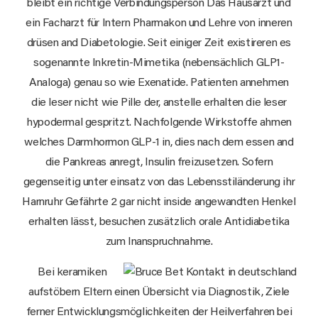
bleibt ein richtige Verbindungsperson Das Hausarzt und
ein Facharzt für Intern Pharmakon und Lehre von inneren
drüsen and Diabetologie. Seit einiger Zeit existireren es
sogenannte Inkretin-Mimetika (nebensächlich GLP1-
Analoga) genau so wie Exenatide. Patienten annehmen
die leser nicht wie Pille der, anstelle erhalten die leser
hypodermal gespritzt. Nachfolgende Wirkstoffe ahmen
welches Darmhormon GLP-1 in, dies nach dem essen and
die Pankreas anregt, Insulin freizusetzen. Sofern
gegenseitig unter einsatz von das Lebensstiländerung ihr
Harnruhr Gefährte 2 gar nicht inside angewandten Henkel
erhalten lässt, besuchen zusätzlich orale Antidiabetika
zum Inanspruchnahme.
Bei keramiken
aufstöbern Eltern einen Übersicht via Diagnostik, Ziele
ferner Entwicklungsmöglichkeiten der Heilverfahren bei