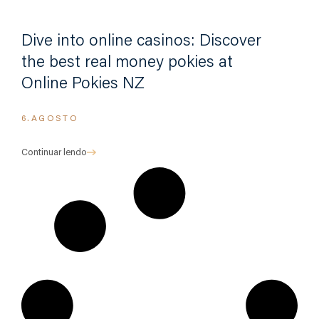
Dive into online casinos: Discover
the best real money pokies at
Online Pokies NZ
6.AGOSTO
Continuar lendo