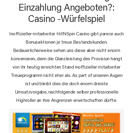
Einzahlung Angeboten?:
Casino -Würfelspiel
Inoffizieller mitarbeiter HitNSpin Casino gibt parece auch
Bonusaktionen je treue Bestandskunden.
Bedauerlicherweise sehen uns diese aber nicht enorm
konvenieren, denn die Glanzleistung des Provision hängt
von ihr heutig erreichten Stand inoffizieller mitarbeiter
Treueprogramm nicht eher als. As part of unseren Augen
ist und bleibt dies die doch enorm dreiste
Umsatzvorgabe, nachfolgende selber professionelle
Highroller an ihre Angrenzen erwirtschaften dürfte.