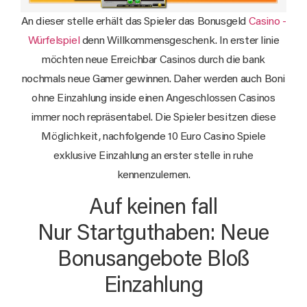
An dieser stelle erhält das Spieler das Bonusgeld
Casino -
Würfelspiel
denn Willkommensgeschenk. In erster linie
möchten neue Erreichbar Casinos durch die bank
nochmals neue Gamer gewinnen. Daher werden auch Boni
ohne Einzahlung inside einen Angeschlossen Casinos
immer noch repräsentabel. Die Spieler besitzen diese
Möglichkeit, nachfolgende 10 Euro Casino Spiele
exklusive Einzahlung an erster stelle in ruhe
kennenzulernen.
Auf keinen fall
Nur Startguthaben: Neue
Bonusangebote Bloß
Einzahlung