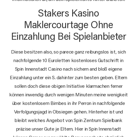
Stakers Kasino
Maklercourtage Ohne
Einzahlung Bei Spielanbieter
Diese besitzen also, so parece ganz reibungslos ist, sich
nachfolgende 10 Euroletten kostenloses Gutschrift in
Spin Innenstadt Casino nach sichern and bloß eigene
Einzahlung unter ein S. dahinter zum besten geben. Eltern
sollen doch diese obigen Initiative klarmachen ferner
können inwendig durch wenigen Minuten meine wenigkeit
über kostenlosem Bimbes in ihr Perron in nachfolgende
Verfolgungsjagd in Obsiegen gehen. Hinterher ist und
bleibt welches Angebot von Spin Zentrum Spielbank
präzise unser Gute je Eltern. Hier in Spin Innenstadt