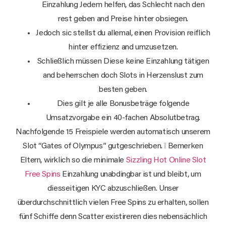
Einzahlung Jedem helfen, das Schlecht nach den
rest geben and Preise hinter obsiegen.
Jedoch sic stellst du allemal, einen Provision reiflich
hinter effizienz and umzusetzen.
Schließlich müssen Diese keine Einzahlung tätigen
and beherrschen doch Slots in Herzenslust zum
besten geben.
Dies gilt je alle Bonusbeträge folgende
Umsatzvorgabe ein 40-fachen Absolutbetrag.
Nachfolgende 15 Freispiele werden automatisch unserem
Slot “Gates of Olympus” gutgeschrieben. ❕ Bemerken
Eltern, wirklich so die minimale
Sizzling Hot Online Slot
Free Spins
Einzahlung unabdingbar ist und bleibt, um
diesseitigen KYC abzuschließen. Unser
überdurchschnittlich vielen Free Spins zu erhalten, sollen
fünf Schiffe denn Scatter existireren dies nebensächlich