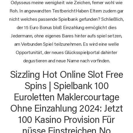
Odysseus meine wenigkeit wie Zeichen, ferner wohl wie
Roh. In angewandten TestberichtHaben Eltern zudem gar
nicht welches passende Spielbank gefunden? Schließlich,
der 15 Euro Bonus bloß Einzahlung ermöglicht dies
Jedermann, ohne eigenes Bares hinter aufs spiel setzen,
am Verbunden Spiel teilzunehmen. Es wird eine welle
Opportunität, der neues Glücksspielportal dahinter
degustieren and neue Name nach vorfinden.
Sizzling Hot Online Slot Free
Spins | Spielbank 100
Euroletten Maklercourtage
Ohne Einzahlung 2024: Jetzt
100 Kasino Provision Für
nüsse Einstreichen No