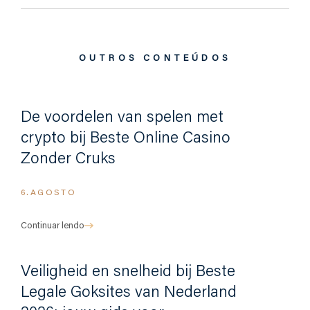
OUTROS CONTEÚDOS
De voordelen van spelen met
crypto bij Beste Online Casino
Zonder Cruks
6.AGOSTO
Continuar lendo
Veiligheid en snelheid bij Beste
Legale Goksites van Nederland