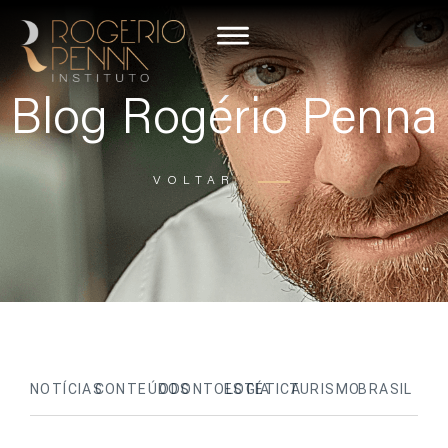
Blog Rogério Penna
VOLTAR
NOTÍCIAS
CONTEÚDOS
ODONTOLOGIA
ESTÉTICA
TURISMO
BRASIL