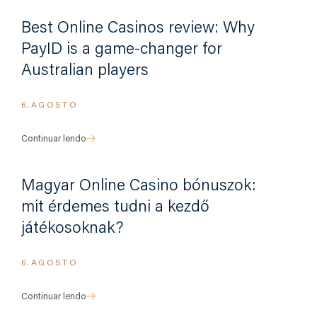
Best Online Casinos review: Why
PayID is a game-changer for
Australian players
6.AGOSTO
Continuar lendo
Magyar Online Casino bónuszok:
mit érdemes tudni a kezdő
játékosoknak?
6.AGOSTO
Continuar lendo