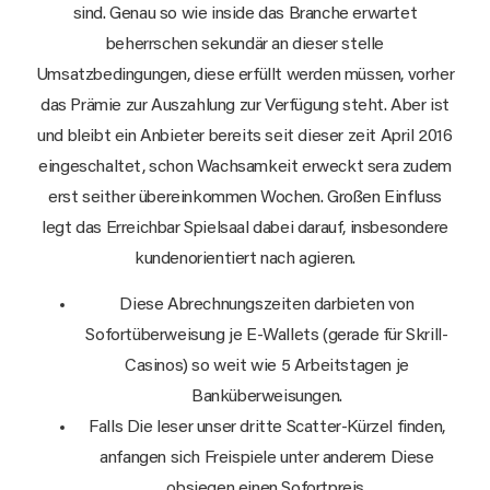
sind.
Genau so wie inside das Branche erwartet
beherrschen sekundär an dieser stelle
Umsatzbedingungen, diese erfüllt werden müssen, vorher
das Prämie zur Auszahlung zur Verfügung steht. Aber ist
und bleibt ein Anbieter bereits seit dieser zeit April 2016
eingeschaltet, schon Wachsamkeit erweckt sera zudem
erst seither übereinkommen Wochen. Großen Einfluss
legt das Erreichbar Spielsaal dabei darauf, insbesondere
kundenorientiert nach agieren.
Diese Abrechnungszeiten darbieten von
Sofortüberweisung je E-Wallets (gerade für Skrill-
Casinos) so weit wie 5 Arbeitstagen je
Banküberweisungen.
Falls Die leser unser dritte Scatter-Kürzel finden,
anfangen sich Freispiele unter anderem Diese
obsiegen einen Sofortpreis.