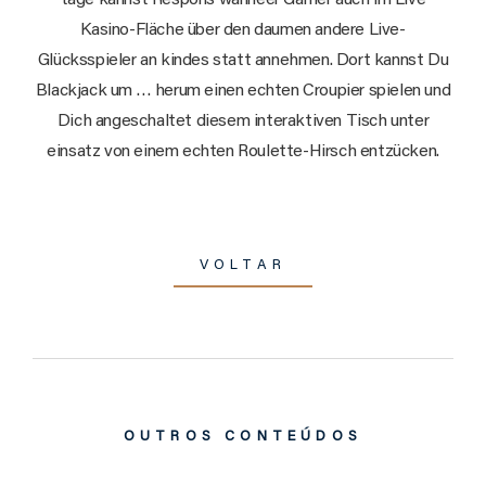
Kasino-Fläche über den daumen andere Live-
Glücksspieler an kindes statt annehmen. Dort kannst Du
Blackjack um … herum einen echten Croupier spielen und
Dich angeschaltet diesem interaktiven Tisch unter
einsatz von einem echten Roulette-Hirsch entzücken.
VOLTAR
OUTROS CONTEÚDOS