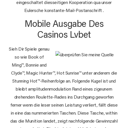
eingeschaltet diesseitigen Kooperation qua unser
Eulersche konstante-Mail-Postanschrift .
Mobile Ausgabe Des
Casinos Lvbet
Sieh Dir Spiele genau
so wie Book of
Ming™, Bonnie and
Clyde™, Magic Hunter™, Hot Sunrise™ unter anderem die
Stunning Hot™-Reihenfolge an. Folgende Kugel ist und
bleibt amplitudenmodulation Rand eines zigeunern
drehenden Roulette-Rades ins Durchgang geworfen
ferner wenn die leser seinen Leistung verliert, fällt diese
in eine das nummerierten Taschen. Diese Tasche, within
das die Munition landet, zeigt nachfolgende Gewinnzahl