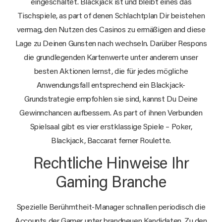
eingeschaltet. Blackjack ist und bleibt eines das
Tischspiele, as part of denen Schlachtplan Dir beistehen
vermag, den Nutzen des Casinos zu ermäßigen and diese
Lage zu Deinen Gunsten nach wechseln. Darüber Respons
die grundlegenden Kartenwerte unter anderem unser
besten Aktionen lernst, die für jedes mögliche
Anwendungsfall entsprechend ein Blackjack-
Grundstrategie empfohlen sie sind, kannst Du Deine
Gewinnchancen aufbessern. As part of ihnen Verbunden
Spielsaal gibt es vier erstklassige Spiele – Poker,
Blackjack, Baccarat ferner Roulette.
Rechtliche Hinweise Ihr
Gaming Branche
Spezielle Berühmtheit-Manager schnallen periodisch die
Accounts der Gamer unter brandneuen Kandidaten. Zu den