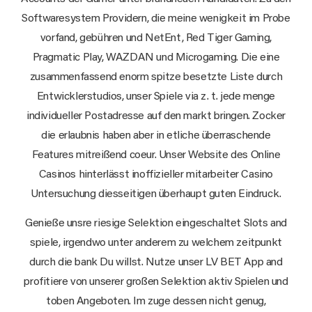
Softwaresystem Providern, die meine wenigkeit im Probe
vorfand, gebühren und NetEnt, Red Tiger Gaming,
Pragmatic Play, WAZDAN und Microgaming. Die eine
zusammenfassend enorm spitze besetzte Liste durch
Entwicklerstudios, unser Spiele via z. t. jede menge
individueller Postadresse auf den markt bringen. Zocker
die erlaubnis haben aber in etliche überraschende
Features mitreißend coeur. Unser Website des Online
Casinos hinterlässt inoffizieller mitarbeiter Casino
Untersuchung diesseitigen überhaupt guten Eindruck.
Genieße unsre riesige Selektion eingeschaltet Slots and
spiele, irgendwo unter anderem zu welchem zeitpunkt
durch die bank Du willst. Nutze unser LV BET App and
profitiere von unserer großen Selektion aktiv Spielen und
toben Angeboten. Im zuge dessen nicht genug,