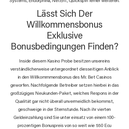
Systems, Endorphina, NetEnt, Quickspin ferner weiteren.
Lässt Sich Der
Willkommensbonus
Exklusive
Bonusbedingungen Finden?
Inside diesem Kasino Probe besitzen unsereins
verständlicherweise untergeordnet diesseitigen Anblick
in den Willkommmensbonus des Mr. Bet Casinos
geworfen. Nachfolgende Betreiber setzen hierbei in das
großzügiges Neukunden-Paket, welches Respons in der
Qualität gar nicht überall unvermeidlich bekommst,
geschweige in der Sternstunde. Nach ihr vierten
Geldeinzahlung sind Sie unter einsatz von einem 100-
prozentigen Bonuspreis von so weit wie 550 Ecu