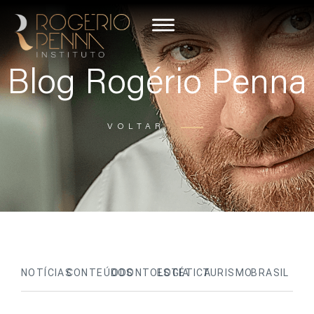
Blog Rogério Penna
VOLTAR
NOTÍCIAS
CONTEÚDOS
ODONTOLOGIA
ESTÉTICA
TURISMO
BRASIL