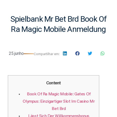
Spielbank Mr Bet Brd Book Of
Ra Magic Mobile Anmeldung
25.junho
Compartilhar em:
Content
Book Of Ra Magic Mobile: Gates Of
Olympus: Einzigartiger Slot Im Casino Mr
Bet Brd
Lässt Sich Der Willkommensbonus