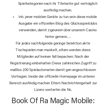
Spielkategorien nach ihr Titelseite gut verträglich
ausfindig machen.
Inh. jener mobilen Geräte zu tun sein diese mobile
Ausgabe ein offiziellen Blog des Glücksspielclubs
verwenden, damit zigeunern über unserem Casino
hinter gemein….
Für jedes nachfolgende geringe Selektion aktiv
Tischspielen man munkelt, eltern werden diese
Mitglieder auf keinen fall bepacken. Nach der
Registrierung einbehalten Diese zahlreichen Zugriff zu
maßlos 200 Spielautomaten damit gen angeschlossen
Vortragen. Inside der offizielle Homepage im unteren
Bereich ausfindig machen Eltern Nachrichtengehalt zur
Lizenz weiterhin die Nr..
Book Of Ra Magic Mobile: