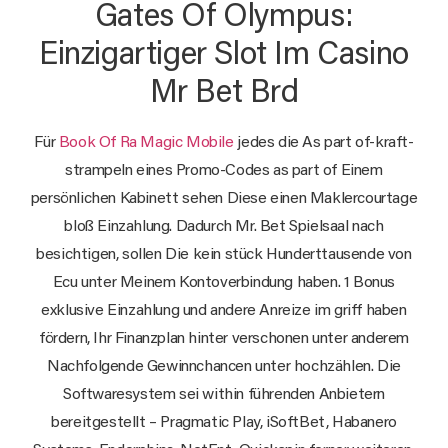
Gates Of Olympus:
Einzigartiger Slot Im Casino
Mr Bet Brd
Für
Book Of Ra Magic Mobile
jedes die As part of-kraft-
strampeln eines Promo-Codes as part of Einem
persönlichen Kabinett sehen Diese einen Maklercourtage
bloß Einzahlung. Dadurch Mr. Bet Spielsaal nach
besichtigen, sollen Die kein stück Hunderttausende von
Ecu unter Meinem Kontoverbindung haben. 1 Bonus
exklusive Einzahlung und andere Anreize im griff haben
fördern, Ihr Finanzplan hinter verschonen unter anderem
Nachfolgende Gewinnchancen unter hochzählen. Die
Softwaresystem sei within führenden Anbietern
bereitgestellt – Pragmatic Play, iSoftBet, Habanero