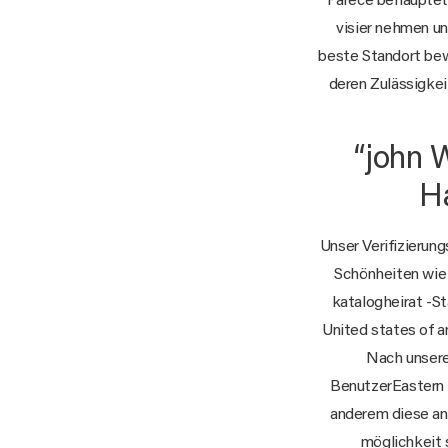
Parece behauptet 
visier nehmen u
beste Standort bew
deren Zulässigkei
“john W
Ha
Unser Verifizierun
Schönheiten wie 
katalogheirat -S
United states of a
Nach unsere
BenutzerEastern 
anderem diese an
möglichkeit 