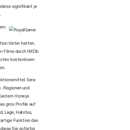
diese signifikant je
.
ern
ion hinter hatten.
en Filme durch IMDb
besten kostenlosen
en.
uktionsmittel. Sera
g -Regionen und
 Eastern Honeys
as gros Profile auf
, Lage, Habitus,
ßartige Funktion das
diese Sie sofortig