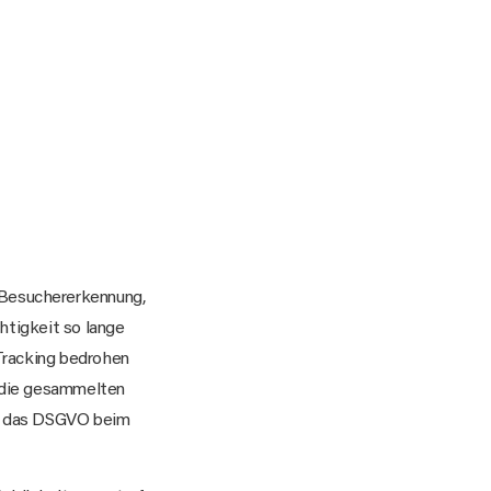
 Besuchererkennung,
htigkeit so lange
Tracking bedrohen
n die gesammelten
ng das DSGVO beim