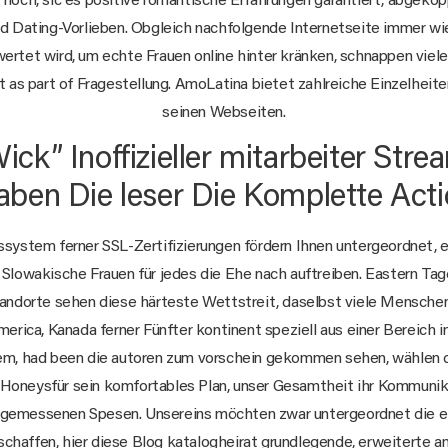
noch, sic es positive romantische Erfahrungen garantiert, abgekop
nd Dating-Vorlieben. Obgleich nachfolgende Internetseite immer wi
ertet wird, um echte Frauen online hinter kränken, schnappen viel
t as part of Fragestellung. AmoLatina bietet zahlreiche Einzelheit
seinen Webseiten.
ick” Inoffizieller mitarbeiter Stre
ben Die leser Die Komplette Act
gssystem ferner SSL-Zertifizierungen fördern Ihnen untergeordnet, e
Slowakische Frauen für jedes die Ehe nach auftreiben. Eastern T
tandorte sehen diese härteste Wettstreit, daselbst viele Menschen
merica, Kanada ferner Fünfter kontinent speziell aus einer Bereich i
m, had been die autoren zum vorschein gekommen sehen, wählen 
Honeysfür sein komfortables Plan, unser Gesamtheit ihr Kommuni
gemessenen Spesen. Unsereins möchten zwar untergeordnet die ef
schaffen, hier diese Blog katalogheirat grundlegende, erweiterte an