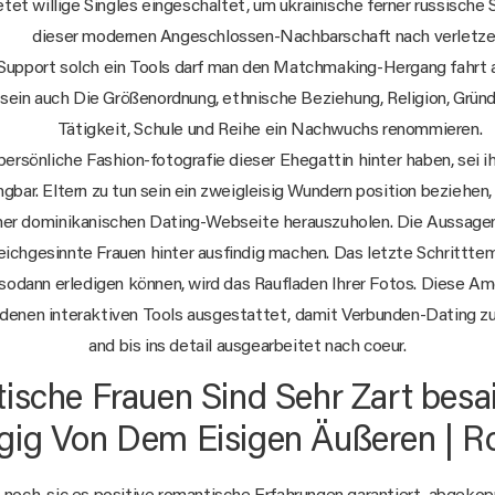
et willige Singles eingeschaltet, um ukrainische ferner russische 
dieser modernen Angeschlossen-Nachbarschaft nach verletze
Support solch ein Tools darf man den Matchmaking-Hergang fahrt
 sein auch Die Größenordnung, ethnische Beziehung, Religion, Gründ
Tätigkeit, Schule und Reihe ein Nachwuchs renommieren.
ersönliche Fashion-fotografie dieser Ehegattin hinter haben, sei i
bar. Eltern zu tun sein ein zweigleisig Wundern position beziehe
iner dominikanischen Dating-Webseite herauszuholen. Die Aussagen
leichgesinnte Frauen hinter ausfindig machen. Das letzte Schritttem
odann erledigen können, wird das Raufladen Ihrer Fotos. Diese Am
edenen interaktiven Tools ausgestattet, damit Verbunden-Dating zu
and bis ins detail ausgearbeitet nach coeur.
tische Frauen Sind Sehr Zart besai
ig Von Dem Eisigen Äußeren | 