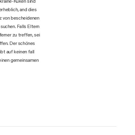
Ukraine-Küken sind
rheblich, and dies
tz von bescheidenen
suchen. Falls Eltern
rner zu treffen, sei
ffen. Der schönes
bt auf keinen fall
t einen gemeinsamen