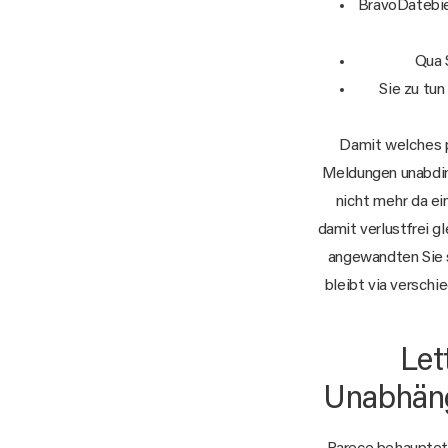
BravoDatebiet
Qua 
Sie zu tun
Damit welches p
Meldungen unabding
nicht mehr da e
damit verlustfrei g
angewandten Sie s
bleibt via verschi
Let
Unabhäng