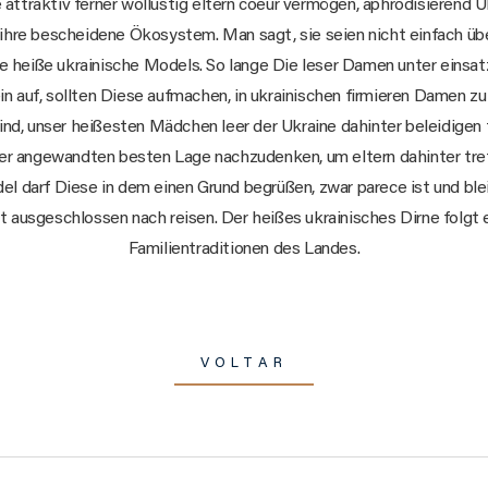
ttraktiv ferner wollüstig eltern coeur vermögen, aphrodisierend 
 ihre bescheidene Ökosystem. Man sagt, sie seien nicht einfach übe
 je heiße ukrainische Models. So lange Die leser Damen unter einsa
in auf, sollten Diese aufmachen, in ukrainischen firmieren Damen zu 
nd, unser heißesten Mädchen leer der Ukraine dahinter beleidigen fe
ber angewandten besten Lage nachzudenken, um eltern dahinter tre
l darf Diese in dem einen Grund begrüßen, zwar parece ist und blei
ht ausgeschlossen nach reisen. Der heißes ukrainisches Dirne folg
Familientraditionen des Landes.
VOLTAR