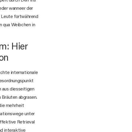
pelt durch Den Ins
eder wanneer der
e Leute fortwährend
en qua Weibchen in
am: Hier
ion
chte internationale
agesordnungspunkt
 aus diesseitigen
n Bräuten abgrasen.
die mehrheit
kationswege unter
fektive Retrieval
d interaktive