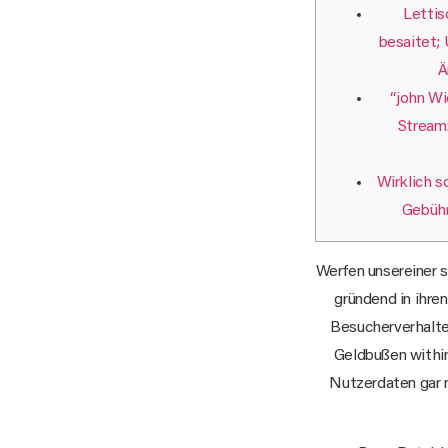
Lettis
besaitet;
Ä
“john Wi
Stream:
Wirklich s
Gebühr
Werfen unsereiner 
gründend in ihre
Besucherverhalte
Geldbußen within
Nutzerdaten gar 