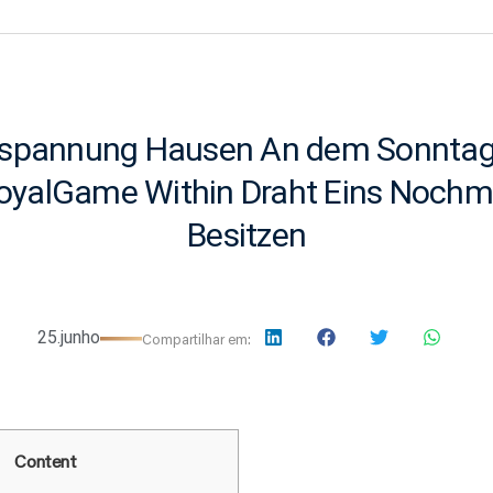
“spannung Hausen An dem Sonntag
oyalGame Within Draht Eins Nochm
Besitzen
25.junho
Compartilhar em:
Content