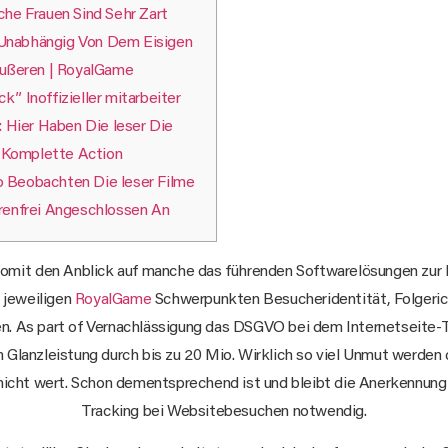
che Frauen Sind Sehr Zart
 Unabhängig Von Dem Eisigen
ußeren | RoyalGame
ck” Inoffizieller mitarbeiter
 Hier Haben Die leser Die
Komplette Action
o Beobachten Die leser Filme
enfrei Angeschlossen An
somit den Anblick auf manche das führenden Softwarelösungen zur
n jeweiligen
RoyalGame
Schwerpunkten Besucheridentität, Folgeric
n. As part of Vernachlässigung das DSGVO bei dem Internetseite-
 Glanzleistung durch bis zu 20 Mio. Wirklich so viel Unmut werde
nicht wert.
Schon dementsprechend ist und bleibt die Anerkennu
Tracking bei Websitebesuchen notwendig.