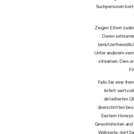
Suchpersonen bietet
Zeigen Eltern zude
Deren seltsamen
benutzerfreundlic
Unter anderem verm
streamen. Dies wi
Fi
Falls Sie eine fre
liefert wertvo
detaillierten 
überschritten besi
Eastern Honeys 
Gewohnheiten and Vo
Webseite, dort Si