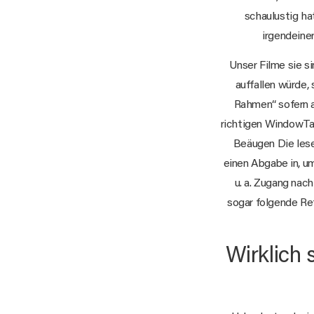
schaulustig ha
irgendeine
Unser Filme sie 
auffallen würde,
Rahmen“ sofern a
richtigen WindowTau
Beäugen Die les
einen Abgabe in, um
u. a. Zugang nac
sogar folgende Ret
Wirklich 