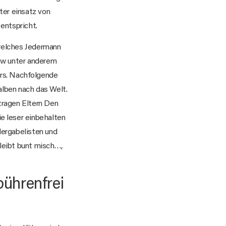
ter einsatz von
entspricht.
welches Jedermann
dow unter anderem
ers. Nachfolgende
alben nach das Welt.
ragen Eltern Den
ie leser einbehalten
dergabelisten und
bleibt bunt misch…,
bührenfrei