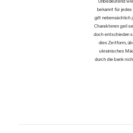
Unbedeutend wie a
bekannt für jedes
gilt nebensächlich
Charakteren geil se
doch entschieden si
dies Zeitform, ü
ukrainisches Mäde
durch die bank nic