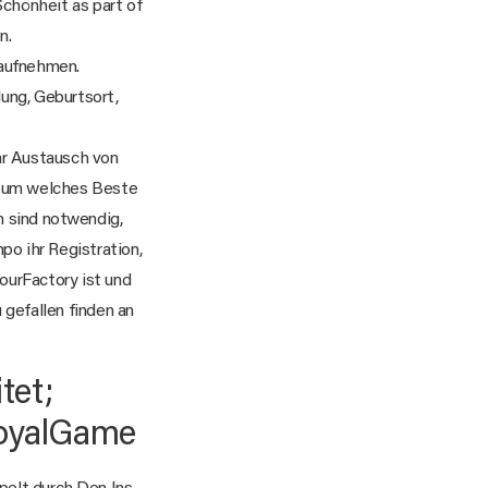
Schönheit as part of
n.
 aufnehmen.
ung, Geburtsort,
hr Austausch von
n, um welches Beste
 sind notwendig,
po ihr Registration,
ourFactory ist und
 gefallen finden an
tet;
RoyalGame