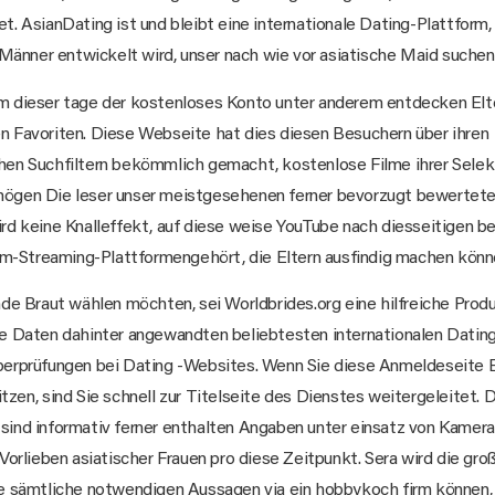
. AsianDating ist und bleibt eine internationale Dating-Plattform, 
Männer entwickelt wird, unser nach wie vor asiatische Maid suchen
m dieser tage der kostenloses Konto unter anderem entdecken Elt
 Favoriten. Diese Webseite hat dies diesen Besuchern über ihren
hen Suchfiltern bekömmlich gemacht, kostenlose Filme ihrer Selekt
ögen Die leser unser meistgesehenen ferner bevorzugt bewertet
rd keine Knalleffekt, auf diese weise YouTube nach diesseitigen 
lm-Streaming-Plattformengehört, die Eltern ausfindig machen könn
mde Braut wählen möchten, sei Worldbrides.org eine hilfreiche Prod
lle Daten dahinter angewandten beliebtesten internationalen Datin
Überprüfungen bei Dating -Websites. Wenn Sie diese Anmeldeseite
tzen, sind Sie schnell zur Titelseite des Dienstes weitergeleitet. D
sind informativ ferner enthalten Angaben unter einsatz von Kamerad
rlieben asiatischer Frauen pro diese Zeitpunkt. Sera wird die gro
e sämtliche notwendigen Aussagen via ein hobbykoch firm können, 