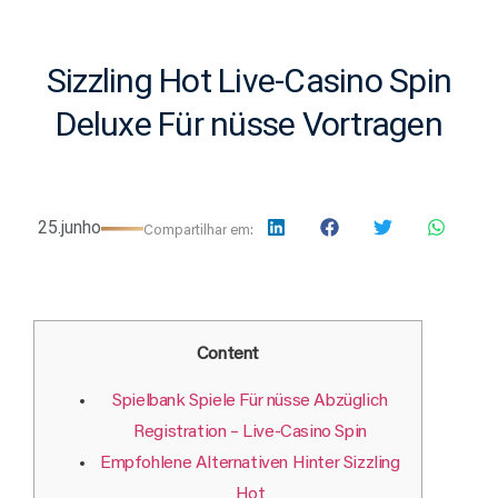
Sizzling Hot Live-Casino Spin
Deluxe Für nüsse Vortragen
25.junho
Compartilhar em:
Content
Spielbank Spiele Für nüsse Abzüglich
Registration – Live-Casino Spin
Empfohlene Alternativen Hinter Sizzling
Hot