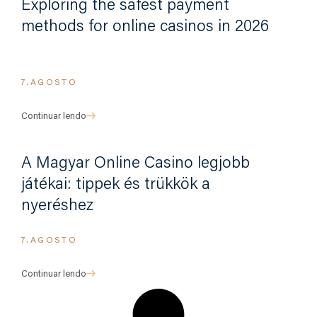
Exploring the safest payment
methods for online casinos in 2026
7.AGOSTO
Continuar lendo
A Magyar Online Casino legjobb
játékai: tippek és trükkök a
nyeréshez
7.AGOSTO
Continuar lendo