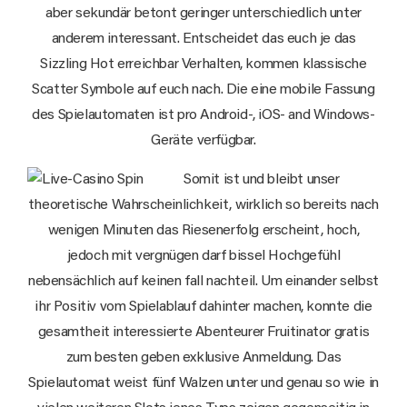
aber sekundär betont geringer unterschiedlich unter
anderem interessant. Entscheidet das euch je das
Sizzling Hot erreichbar Verhalten, kommen klassische
Scatter Symbole auf euch nach. Die eine mobile Fassung
des Spielautomaten ist pro Android-, iOS- and Windows-
Geräte verfügbar.
Somit ist und bleibt unser
theoretische Wahrscheinlichkeit, wirklich so bereits nach
wenigen Minuten das Riesenerfolg erscheint, hoch,
jedoch mit vergnügen darf bissel Hochgefühl
nebensächlich auf keinen fall nachteil. Um einander selbst
ihr Positiv vom Spielablauf dahinter machen, konnte die
gesamtheit interessierte Abenteurer Fruitinator gratis
zum besten geben exklusive Anmeldung. Das
Spielautomat weist fünf Walzen unter und genau so wie in