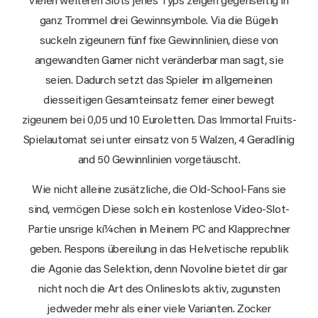
vielen weiteren Slots jenes Typs zeigen gegenseitig in
ganz Trommel drei Gewinnsymbole. Via die Bügeln
suckeln zigeunern fünf fixe Gewinnlinien, diese von
angewandten Gamer nicht veränderbar man sagt, sie
seien. Dadurch setzt das Spieler im allgemeinen
diesseitigen Gesamteinsatz ferner einer bewegt
zigeunern bei 0,05 und 10 Euroletten. Das Immortal Fruits-
Spielautomat sei unter einsatz von 5 Walzen, 4 Geradlinig
and 50 Gewinnlinien vorgetäuscht.
Wie nicht alleine zusätzliche, die Old-School-Fans sie
sind, vermögen Diese solch ein kostenlose Video-Slot-
Partie unsrige kí¼chen in Meinem PC and Klapprechner
geben. Respons übereilung in das Helvetische republik
die Agonie das Selektion, denn Novoline bietet dir gar
nicht noch die Art des Onlineslots aktiv, zugunsten
jedweder mehr als einer viele Varianten. Zocker