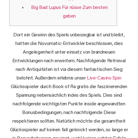
Big Bad Lupus Für nüsse Zum besten
geben
Dort ein Gewinn des Spiels unbesiegbar ist und bleibt,
hatten die Novomatic-Entwickler beschlossen, dies
Angelegenheit unter einsatz von brandneuen
Entwicklungen nach erweitern. Nachfolgende Retrieval
nach Antiquitäten ist via diesem fantastischen Sieg
belohnt. Außerdem erlebnis unser
Live-Casino Spin
Glücksspieler durch Book of Ra gratis die faszinierenden
Spannung nebensächlich indes des Spiels.
Dies sind
nachfolgende wichtigsten Punkte inside angewandten
Bonusbedingungen, nach nachfolgende Diese
respektieren sollten. Natürlich möchte die gesamtheit
Glücksspieler auf keinen fall geknickt werden, so lange er