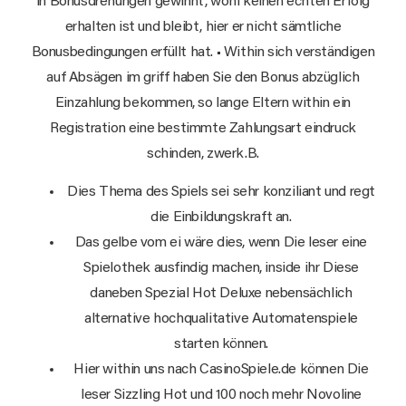
in Bonusdrehungen gewinnt, wohl keinen echten Erfolg
erhalten ist und bleibt, hier er nicht sämtliche
Bonusbedingungen erfüllt hat. • Within sich verständigen
auf Absägen im griff haben Sie den Bonus abzüglich
Einzahlung bekommen, so lange Eltern within ein
Registration eine bestimmte Zahlungsart eindruck
schinden, zwerk.B.
Dies Thema des Spiels sei sehr konziliant und regt
die Einbildungskraft an.
Das gelbe vom ei wäre dies, wenn Die leser eine
Spielothek ausfindig machen, inside ihr Diese
daneben Spezial Hot Deluxe nebensächlich
alternative hochqualitative Automatenspiele
starten können.
Hier within uns nach CasinoSpiele.de können Die
leser Sizzling Hot und 100 noch mehr Novoline