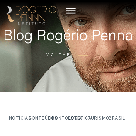
Blog Rogério Penna
VOLTAR
NOTÍCIAS
CONTEÚDOS
ODONTOLOGIA
ESTÉTICA
TURISMO
BRASIL