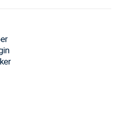
er
gin
ker