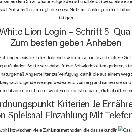
nser an dem Smartphone aufgeladen ist und bleibt (beispielsweise
saal Gutschriften ermöglichen sera Nutzern, Zahlungen direkt über
tätigen.
White Lion Login – Schritt 5: Qu
Zum besten geben Anheben
ahlungen existiert dies folgende weitere schnelle and sichere Gel
 aufzuladen. Sollte sera dabei früher Schwierigkeiten gerieren, steh
 naturgemäß Angestellter zur Verfügung, damit die aus einem Weg 
en, nachfolgende weniger bedeutend von rang und namen sie sind
en dutzende existireren, werden die meisten parat, Gutschriften
rdnungspunkt Kriterien Je Ernähre
on Spielsaal Einzahlung Mit Telef
 wohl inzwischen viele Zahlungsmethoden, die das sekundär