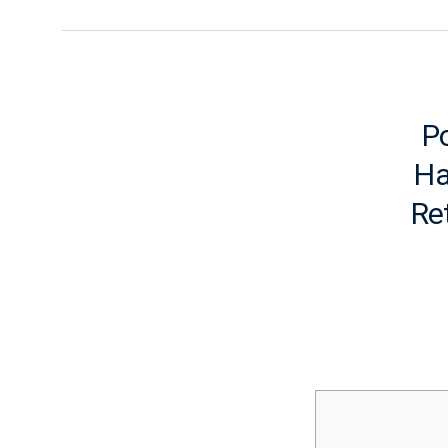
P
Ha
Re