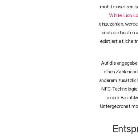
mobil einsetzen k
White Lion Lo
einzuzahlen, werde
euch die besten 
existiert etliche 
Auf die angegeben
einen Zahlencod
anderem zusätzlich
NFC-Technologie. J
einem Bezahlvo
Untergeordnet mob
Entsp