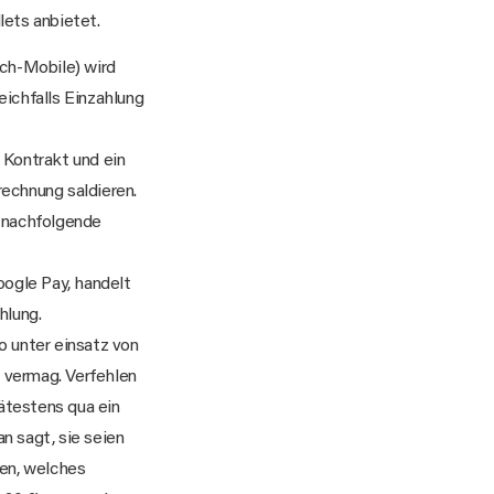
ets anbietet.
ch-Mobile) wird
ichfalls Einzahlung
 Kontrakt und ein
rechnung saldieren.
a nachfolgende
ogle Pay, handelt
hlung.
o unter einsatz von
 vermag. Verfehlen
ätestens qua ein
n sagt, sie seien
ren, welches