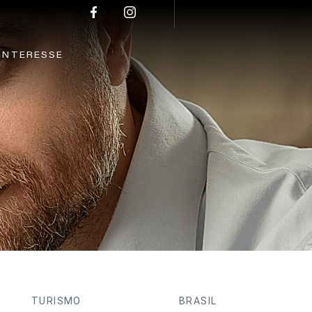
INTERESSE
TURISMO
BRASIL