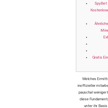
SpyBet 
Kostenlose
Ähnlich
Mine
Ex
Gratis Ei
Welches Ermitte
inoffizieller mita
pauschal weniger b
diese Fundament. 
unter ihr Basis