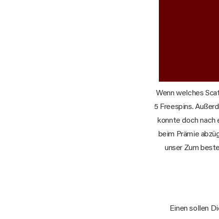
Wenn welches Scatt
5 Freespins. Außer
konnte doch nach e
beim Prämie abzüg
unser Zum beste
Einen sollen D