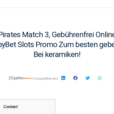
Pirates Match 3, Gebührenfrei Onlin
pyBet Slots Promo Zum besten gebe
Bei keramiken!
25.junho
Compartilhar em:
Content