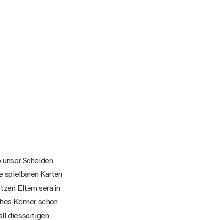
o unser Scheiden
e spielbaren Karten
tzen Eltern sera in
lches Könner schon
all diesseitigen