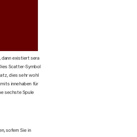
dann existiert sera
Dies Scatter-Symbol
atz, dies sehr wohl
mits innehaben für
ne sechste Spule
, sofern Sie in