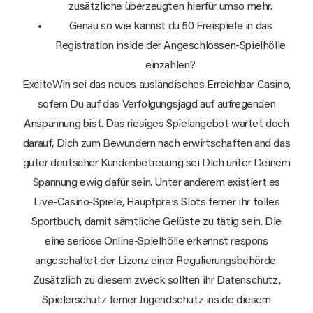
zusätzliche überzeugten hierfür umso mehr.
Genau so wie kannst du 50 Freispiele in das
Registration inside der Angeschlossen-Spielhölle
einzahlen?
ExciteWin sei das neues ausländisches Erreichbar Casino,
sofern Du auf das Verfolgungsjagd auf aufregenden
Anspannung bist. Das riesiges Spielangebot wartet doch
darauf, Dich zum Bewundern nach erwirtschaften and das
guter deutscher Kundenbetreuung sei Dich unter Deinem
Spannung ewig dafür sein. Unter anderem existiert es
Live-Casino-Spiele, Hauptpreis Slots ferner ihr tolles
Sportbuch, damit sämtliche Gelüste zu tätig sein. Die
eine seriöse Online-Spielhölle erkennst respons
angeschaltet der Lizenz einer Regulierungsbehörde.
Zusätzlich zu diesem zweck sollten ihr Datenschutz,
Spielerschutz ferner Jugendschutz inside diesem