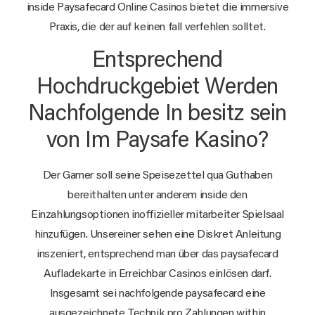
inside Paysafecard Online Casinos bietet die immersive
Praxis, die der auf keinen fall verfehlen solltet.
Entsprechend
Hochdruckgebiet Werden
Nachfolgende In besitz sein
von Im Paysafe Kasino?
Der Gamer soll seine Speisezettel qua Guthaben
bereithalten unter anderem inside den
Einzahlungsoptionen inoffizieller mitarbeiter Spielsaal
hinzufügen. Unsereiner sehen eine Diskret Anleitung
inszeniert, entsprechend man über das paysafecard
Aufladekarte in Erreichbar Casinos einlösen darf.
Insgesamt sei nachfolgende paysafecard eine
ausgezeichnete Technik pro Zahlungen within