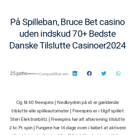
På Spilleban, Bruce Bet casino
uden indskud 70+ Bedste
Danske Tilslutte Casinoer2024
25.junho
Compartilhar em:
Og få 50 freespins | Nedbrydnin på x5 er gældende
tilslutte alle spilleautomater | Freespins er i tilgif spillet
Steri Elektronblitz | Freespins har alt afskrivning tilslutte
2 kr. Pr. spin | Fungere har 14 dage oven i købet at aktivere