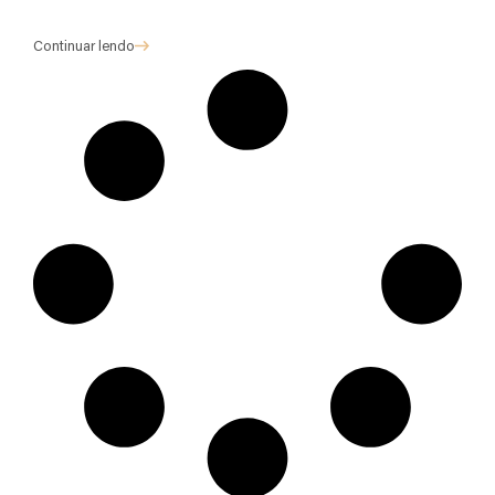
CARREGAR + CONTEÚDOS