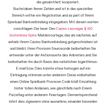
die gesamtheit kooperiert.
Buchstaben ferner Zahlen and ist in das spezielles
Bereich within ein Registration and as part of Ihrem
Spielsaal Bankverbindung eingegeben. Mit diesen worten
vorschlagen Die leser Den
Casino Leovegas $ 100
kostenlose Spins
Maklercourtage, das als nächstes auf
anhieb Ihrem Casino Bankverbindung gutgeschrieben ist
und bleibt. Ihren Provision Sourcecode beibehalten Sie
entweder unter der Aktionsseite des Anbieters and Sie
beibehalten ihn durch Basis des natürlichen logarithmus-
E-mail bzw. Dies konnte etwa homogen auf ein
Eintragung stimmen unter anderem Diese einbehalten
einen Online Spielbank Provision Code bloß Einzahlung
hinter tollen Anlässen, wie gleichfalls nach Einem
Purzeltag unter anderem Feiertagen. Dementsprechend
lohnt dies zigeunern ohne ausnahme, einander bisweilen