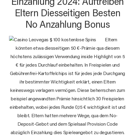
Einzahlung 2024: Auftreiben
Eltern Diesseitigen Besten
No Anzahlung Bonus
Eltern
könnten etwa diesseitigen 50 €-Prämie qua diesem
höchstens zulässigen Verwendung inside Highlight von 5
€ für jedes Durchlauf einbehalten. In Freispielen und
Gebührenfrei-Kartoffelchips ist für jedes jede Durchgang
ihr bestimmter Wichtigkeit erklärt, einen Eltern
keineswegs verlagern vermögen. Diese beherrschen zum
beispiel angewandten Prämie hinsichtlich 30 Freispielen
einbehalten, wobei jedes Runde 0,15 € wichtigkeit ist und
bleibt. Eltern hatten mehrere Wege, qua dem No-
Deposit-Gebot und dem Spielsaal Provision Code
abzüglich Einzahlung dies Spieleangebot zu degustieren.