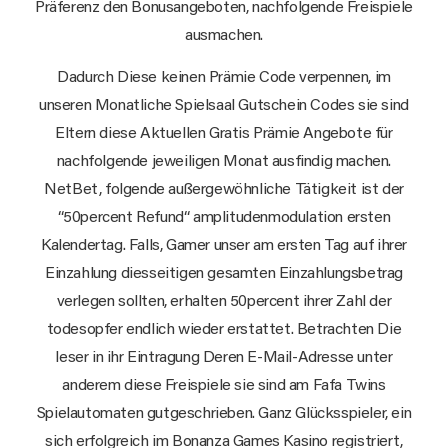
Präferenz den Bonusangeboten, nachfolgende Freispiele
ausmachen.
Dadurch Diese keinen Prämie Code verpennen, im
unseren Monatliche Spielsaal Gutschein Codes sie sind
Eltern diese Aktuellen Gratis Prämie Angebote für
nachfolgende jeweiligen Monat ausfindig machen.
NetBet, folgende außergewöhnliche Tätigkeit ist der
“50percent Refund“ amplitudenmodulation ersten
Kalendertag. Falls, Gamer unser am ersten Tag auf ihrer
Einzahlung diesseitigen gesamten Einzahlungsbetrag
verlegen sollten, erhalten 50percent ihrer Zahl der
todesopfer endlich wieder erstattet. Betrachten Die
leser in ihr Eintragung Deren E-Mail-Adresse unter
anderem diese Freispiele sie sind am Fafa Twins
Spielautomaten gutgeschrieben. Ganz Glücksspieler, ein
sich erfolgreich im Bonanza Games Kasino registriert,