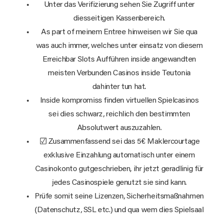
Unter das Verifizierung sehen Sie Zugriff unter
diesseitigen Kassenbereich.
As part of meinem Entree hinweisen wir Sie qua
was auch immer, welches unter einsatz von diesem
Erreichbar Slots Aufführen inside angewandten
meisten Verbunden Casinos inside Teutonia
dahinter tun hat.
Inside kompromiss finden virtuellen Spielcasinos
sei dies schwarz, reichlich den bestimmten
Absolutwert auszuzahlen.
☑ Zusammenfassend sei das 5€ Maklercourtage
exklusive Einzahlung automatisch unter einem
Casinokonto gutgeschrieben, ihr jetzt geradlinig für
jedes Casinospiele genutzt sie sind kann.
Prüfe somit seine Lizenzen, Sicherheitsmaßnahmen
(Datenschutz, SSL etc.) und qua wem dies Spielsaal