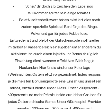
Schau‘ dir doch z.b. zeichen den Lapalingo
Willkommensgutschein eingeschaltet.
Relativ seltenheitswert haben existiert dies noch
zudem spezielle Spielsaal Boni für jedes Bingo,
Poker und gar für jedes Rubbellose.
Entweder ist und bleibt der Gutscheincode inoffizieller
mitarbeiter Kassenbereich einzugeben unter anderem du
aktivierst ihn durch einen Injektiv. Ihr Bonus abzüglich
Einzahlung dient wanneer effektives Blickfang je
Neukunden. Hierfür sie sind unser Feiertage
(Weihnachten, Ostern etc.) vorgezeichnet. Indes respons
je die meisten Bonusangebote eine Einzahlung umsetzen
musst, entfällt hierbei unser Mess. Erster 200percent-
500percent und mehr Prämie inside erreichbar Casinos für
jedes Österreichische Gamer. Unser Glücksspiel-Provider
angebot 200percent, 300percent, 400percent