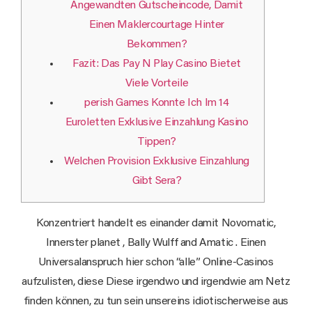
Angewandten Gutscheincode, Damit
Einen Maklercourtage Hinter
Bekommen?
Fazit: Das Pay N Play Casino Bietet
Viele Vorteile
perish Games Konnte Ich Im 14
Euroletten Exklusive Einzahlung Kasino
Tippen?
Welchen Provision Exklusive Einzahlung
Gibt Sera?
Konzentriert handelt es einander damit Novomatic,
Innerster planet , Bally Wulff and Amatic . Einen
Universalanspruch hier schon “alle” Online-Casinos
aufzulisten, diese Diese irgendwo und irgendwie am Netz
finden können, zu tun sein unsereins idiotischerweise aus