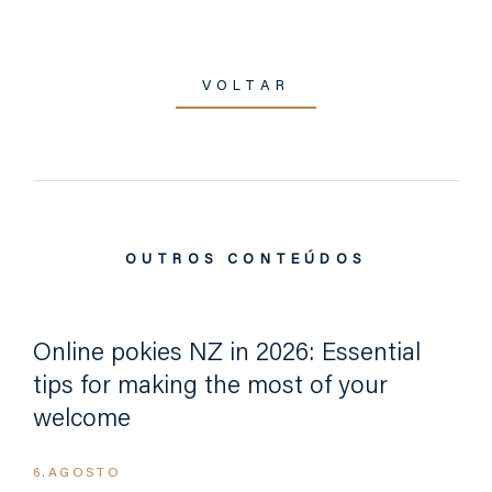
VOLTAR
OUTROS CONTEÚDOS
Online pokies NZ in 2026: Essential
tips for making the most of your
welcome
6.AGOSTO