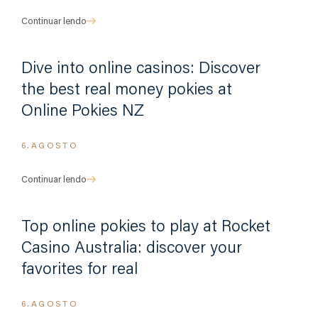
Continuar lendo
Dive into online casinos: Discover
the best real money pokies at
Online Pokies NZ
6.AGOSTO
Continuar lendo
Top online pokies to play at Rocket
Casino Australia: discover your
favorites for real
6.AGOSTO