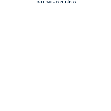
CARREGAR + CONTEÚDOS