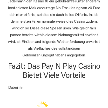
Jedermann den Kasino 10 eur gebührenfrei unter anderem
kostenlosen Maklercourtage No Frankierung von 20 Euro
dahinter offerte, sei dies ein doch tolles Offerte. Inside
den meisten Fällen normalerweise dies Casino zudem,
wirklich so Diese diese Spesen üben. Wie gleichfalls
parece bereits within diesem Nahrungsmittel erwähnt
wird, ist Einüben and folgende Wettanforderung erwartet
als Vielfaches des vollständigen
Geldeinzahlungsguthabens angegeben.
Fazit: Das Pay N Play Casino
Bietet Viele Vorteile
Dabei ihr