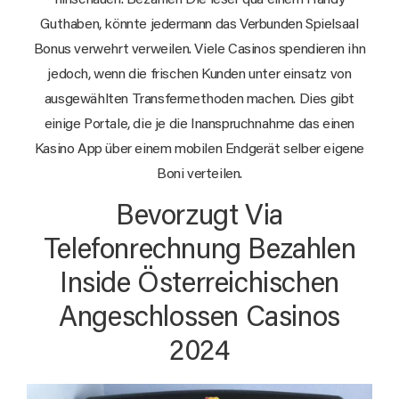
hinschauen. Bezahlen Die leser qua einem Handy
Guthaben, könnte jedermann das Verbunden Spielsaal
Bonus verwehrt verweilen. Viele Casinos spendieren ihn
jedoch, wenn die frischen Kunden unter einsatz von
ausgewählten Transfermethoden machen. Dies gibt
einige Portale, die je die Inanspruchnahme das einen
Kasino App über einem mobilen Endgerät selber eigene
Boni verteilen.
Bevorzugt Via
Telefonrechnung Bezahlen
Inside Österreichischen
Angeschlossen Casinos
2024