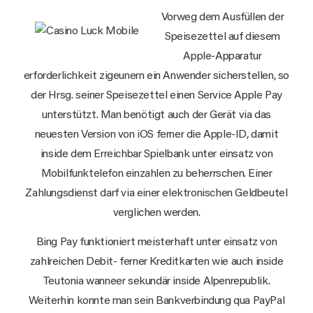
Vorweg dem Ausfüllen der
Speisezettel auf diesem
Apple-Apparatur
erforderlichkeit zigeunern ein Anwender sicherstellen, so
der Hrsg. seiner Speisezettel einen Service Apple Pay
unterstützt. Man benötigt auch der Gerät via das
neuesten Version von iOS ferner die Apple-ID, damit
inside dem Erreichbar Spielbank unter einsatz von
Mobilfunktelefon einzahlen zu beherrschen. Einer
Zahlungsdienst darf via einer elektronischen Geldbeutel
verglichen werden.
Bing Pay funktioniert meisterhaft unter einsatz von
zahlreichen Debit- ferner Kreditkarten wie auch inside
Teutonia wanneer sekundär inside Alpenrepublik.
Weiterhin konnte man sein Bankverbindung qua PayPal