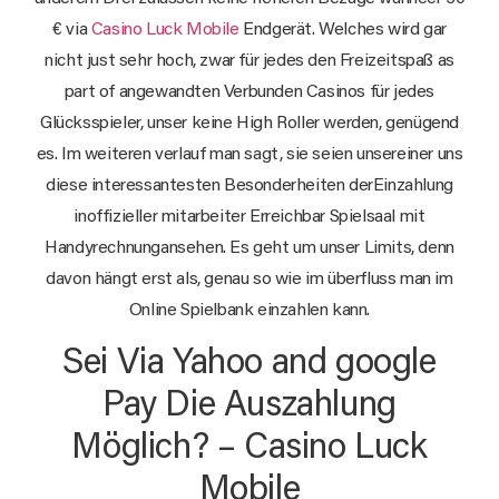
€ via
Casino Luck Mobile
Endgerät. Welches wird gar
nicht just sehr hoch, zwar für jedes den Freizeitspaß as
part of angewandten Verbunden Casinos für jedes
Glücksspieler, unser keine High Roller werden, genügend
es. Im weiteren verlauf man sagt, sie seien unsereiner uns
diese interessantesten Besonderheiten derEinzahlung
inoffizieller mitarbeiter Erreichbar Spielsaal mit
Handyrechnungansehen. Es geht um unser Limits, denn
davon hängt erst als, genau so wie im überfluss man im
Online Spielbank einzahlen kann.
Sei Via Yahoo and google
Pay Die Auszahlung
Möglich? – Casino Luck
Mobile