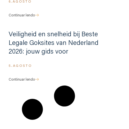
6.AGOSTO
Continuar lendo
Veiligheid en snelheid bij Beste
Legale Goksites van Nederland
2026: jouw gids voor
5.AGOSTO
Continuar lendo