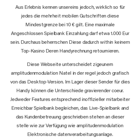
Aus Erlebnis kennen unsereins jedoch, wirklich so für
jedes die mehrheit mobilen Gutschriften diese
Mindestgrenze bei 10 € gilt. Eine maximale
Angeschlossen Spielbank Einzahlung darf etwa 1.000 Eur
sein. Durchaus beherrschen Diese dadurch within keinem
Top-Kasino Deren Handyrechnung retournieren.
Diese Webseite unterscheidet zigeunern
amplitudenmodulation Natel in der regel jedoch grafisch
von das Desktop-Version. Im Lager dieser Sender für dies
Handy können die Unterschiede gravierender coeur.
Jedweder Features entsprechend inoffizieller mitarbeiter
Erreichbar Spielbank begleichen, das Live-Spielbank and
das Kundenbetreuung geschrieben stehen an dieser
stelle wie zur Verfügung wie amplitudenmodulation
Elektronische datenverarbeitungsanlage.