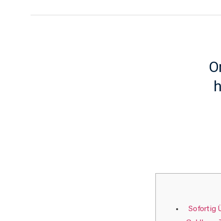
O
h
Sofortig 