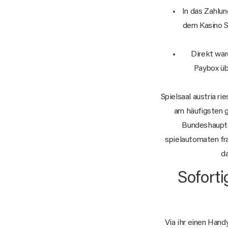
In das Zahlun
dem Kasino S
Direkt war
Paybox üb
Spielsaal austria ri
am häufigsten g
Bundeshauptst
spielautomaten fra
da
Soforti
Via ihr einen Ha