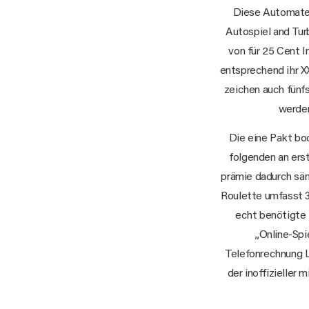
Diese Automaten
Autospiel and Tur
von für 25 Cent I
entsprechend ihr 
zeichen auch fünf
werden
Die eine Pakt bo
folgenden an erst
prämie dadurch säm
Roulette umfasst 3
echt benötigte 
„Online-Spi
Telefonrechnung L
der inoffizieller