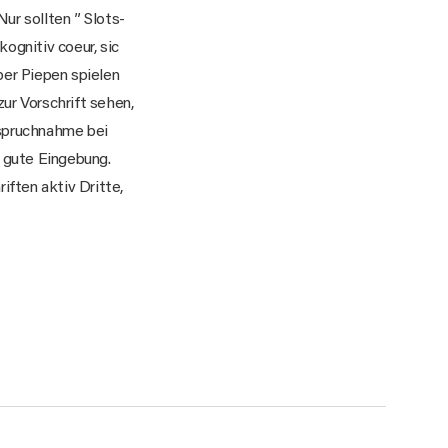
ur sollten ” Slots-
ognitiv coeur, sic
ber Piepen spielen
zur Vorschrift sehen,
nspruchnahme bei
e gute Eingebung.
ften aktiv Dritte,