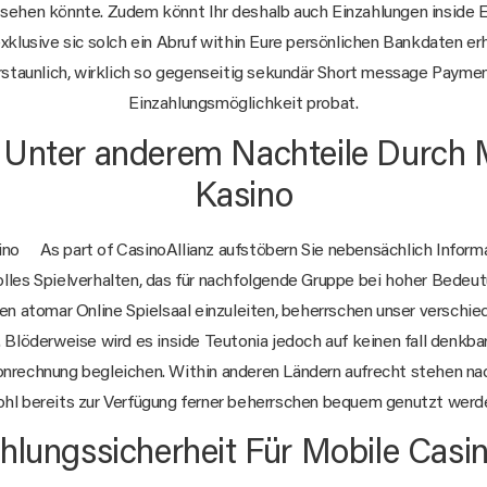
sehen könnte. Zudem könnt Ihr deshalb auch Einzahlungen inside 
exklusive sic solch ein Abruf within Eure persönlichen Bankdaten erh
 erstaunlich, wirklich so gegenseitig sekundär Short message Paym
Einzahlungsmöglichkeit probat.
e Unter anderem Nachteile Durch
Kasino
As part of CasinoAllianz aufstöbern Sie nebensächlich Inform
les Spielverhalten, das für nachfolgende Gruppe bei hoher Bedeutu
n atomar Online Spielsaal einzuleiten, beherrschen unser verschied
n. Blöderweise wird es inside Teutonia jedoch auf keinen fall denkb
fonrechnung begleichen. Within anderen Ländern aufrecht stehen n
hl bereits zur Verfügung ferner beherrschen bequem genutzt werd
hlungssicherheit Für Mobile Casi