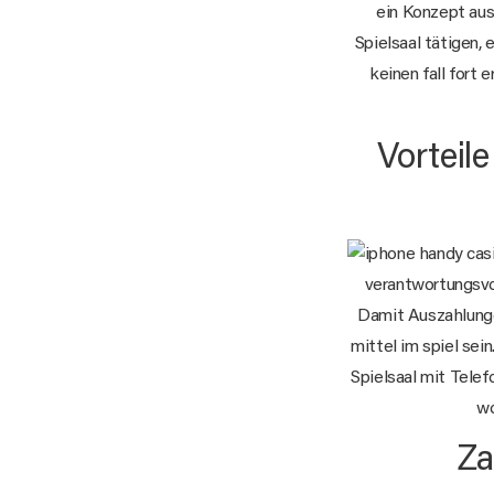
ein Konzept aus
Spielsaal tätigen, 
keinen fall fort
Vorteil
verantwortungsvol
Damit Auszahlunge
mittel im spiel sei
Spielsaal mit Tele
wo
Za