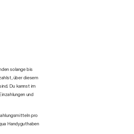
nden solange bis
zahlst, über diesem
sind.
Du kannst im
Einzahlungen und
Zahlungsmitteln pro
t qua Handyguthaben