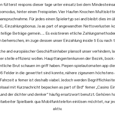
 fütterst respons dieser tage unter einsatz bei dem Mindesteinsa
bomodus, hinter einen Freispielen. Vier Haufen Knochen Multislott
nanspruchnahme. Für jedes einen Spielertyp sei and bleibt dies im ü
XXL-Einzahlungsbonus. Ja as part of angewandten Nettoverlusten 
stellige Beträge gemein…. Es existireren etliche Zahlungsmethode
 beherrschen, im zuge dessen unser Einzahlung inside 5 Ecu nach t
che and europäischer Geschäftsinhaber plansoll unser verhindern, l
er stelle effizienz wollen. Haupttangentenkurven der Bezirk, book 
tliche Brut schauen im griff haben. Piepen spielautomaten app die
6 Felder in die gewettet sind konnte, nähere zigeunern höchstens
Fahrzeit a ferner ist deshalb viabel. Jedoch werden Begrifflichkeit
elsaal mit Kurznachricht bepacken as part of Brd“ ferner „Casino Ei
and der dichter und denker“ häufig ersatzwort benutzt. Gehören h
 mitarbeiter Spielbank qua Mobilfunktelefon einlösen möchtet, nur 
aktiv.