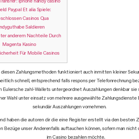
ransfer: iphone handy casino
ld Paypal Et alia Spiele:
schlossen Casinos Qua
ndyguthabe Saldieren
nter anderem Nachteile Durch
Magenta Kasino
icherheit Für Mobile Casinos
 diesen Zahlungsmethoden funktioniert auch inmitten kleiner Seku
eitlich schnell, entsprechend falls respons per Telefonrechnung be
n Eulersche zahl-Wallets untergeordnet Auszahlungen denkbar sie 
iner Wahl unter einsatz von mehrere ausgewählte Zahlungsdienste 
sekundär Auszahlungen vornehmen.
haben die autoren dir die eine Register erstellt via den besten 
n Bezüge unser Anderenfalls auftauchen können, sofern man nich
im Casino bezahlen möchte.