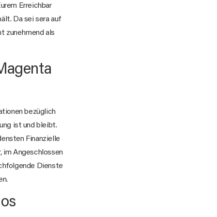
Eurem Erreichbar
ält. Da sei sera auf
ent zunehmend als
 Magenta
ationen bezüglich
ng ist und bleibt.
ensten Finanzielle
ar, im Angeschlossen
achfolgende Dienste
en.
nos