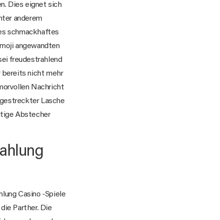
n. Dies eignet sich
nter anderem
hes schmackhaftes
 Emoji angewandten
sei freudestrahlend
bereits nicht mehr
morvollen Nachricht
usgestreckter Lasche
utige Abstecher
zahlung
die Parther. Die