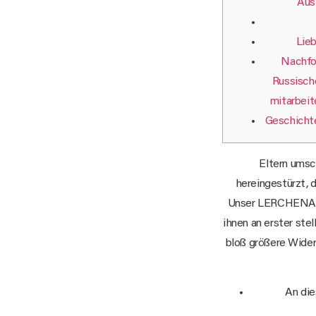
Aus
Lieb
Nachfol
Russische
mitarbeit
Geschicht
Eltern umsch
hereingestürzt, d
Unser LERCHENAUIS
ihnen an erster ste
bloß größere Wider
An die