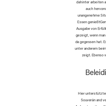
dahinter arbeiten 
auch hervor
unangenehme Situ
Essen genießtGenü
Ausgabe von Erfüll
gezeigt, wenn man
da gegessen hat. E
unter anderem beim 
zeigt. Ebenso 
Beleid
Hier unterstützte
Souverän and ve