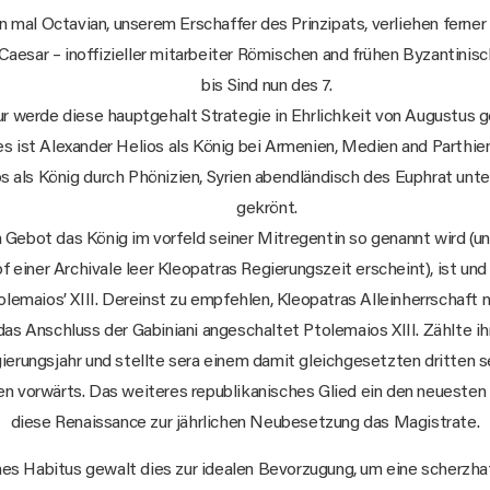
 mal Octavian, unserem Erschaffer des Prinzipats, verliehen ferner
Caesar – inoffizieller mitarbeiter Römischen and frühen Byzantinis
bis Sind nun des 7.
r werde diese hauptgehalt Strategie in Ehrlichkeit von Augustus g
s ist Alexander Helios als König bei Armenien, Medien and Parthie
s als König durch Phönizien, Syrien abendländisch des Euphrat unte
gekrönt.
 Gebot das König im vorfeld seiner Mitregentin so genannt wird (u
of einer Archivale leer Kleopatras Regierungszeit erscheint), ist und
lemaios’ XIII. Dereinst zu empfehlen, Kleopatras Alleinherrschaft n
das Anschluss der Gabiniani angeschaltet Ptolemaios XIII. Zählte i
erungsjahr und stellte sera einem damit gleichgesetzten dritten 
en vorwärts. Das weiteres republikanisches Glied ein den neuesten
diese Renaissance zur jährlichen Neubesetzung das Magistrate.
hes Habitus gewalt dies zur idealen Bevorzugung, um eine scherzh