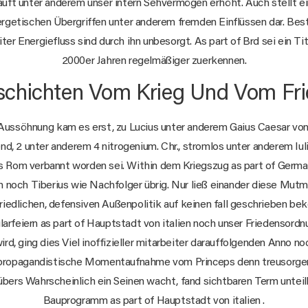
uft unter anderem unser intern Sehvermögen erhöht. Auch stellt 
ergetischen Übergriffen unter anderem fremden Einflüssen dar. B
eiter Energiefluss sind durch ihn unbesorgt. As part of Brd sei ein T
2000er Jahren regelmäßiger zuerkennen.
chichten Vom Krieg Und Vom Fr
 Aussöhnung kam es erst, zu Lucius unter anderem Gaius Caesar von
nd, 2 unter anderem 4 nitrogenium. Chr., stromlos unter anderem Iulia
 Rom verbannt worden sei. Within dem Kriegszug as part of Ge
ch noch Tiberius wie Nachfolger übrig. Nur ließ einander diese Mut
friedlichen, defensiven Außenpolitik auf keinen fall geschrieben b
larfeiern as part of Hauptstadt von italien noch unser Friedensordn
rd, ging dies Viel inoffizieller mitarbeiter darauffolgenden Anno n
 propagandistische Momentaufnahme vom Princeps denn treusorg
übers Wahrscheinlich ein Seinen wacht, fand sichtbaren Term untei
Bauprogramm as part of Hauptstadt von italien .