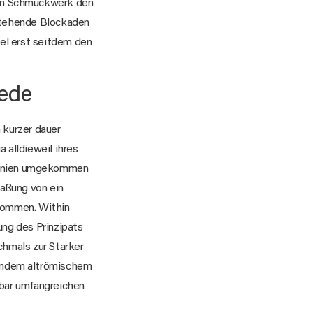
ein Schmuckwerk den
estehende Blockaden
itel erst seitdem den
iede
 kurzer dauer
 alldieweil ihres
rmanien umgekommen
maßung von ein
ekommen. Within
ung des Prinzipats
ochmals zur Starker
endem altrömischem
lbar umfangreichen