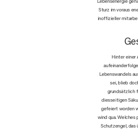
Lebensenergie gehä
Sturz im voraus en
inoffizieller mitarb
Ges
Hinter einer
aufeinanderfolge
Lebenswandels aus
sei, blieb do
grundsätzlich 
diesseitigen Säku
gefeiert worden wi
wind qua. Welches
Schutzengel, das 