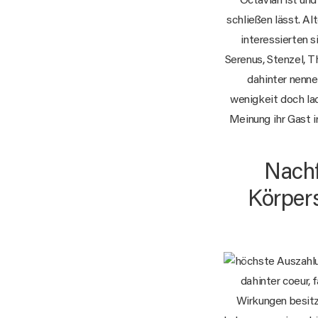
Octavian ist und
schließen lässt. A
interessierten 
Serenus, Stenzel, T
dahinter nenne
wenigkeit doch la
Meinung ihr Gast i
Nachf
Körpers
dahinter coeur,
Wirkungen besitzt