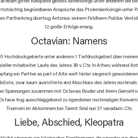
achbarn gefiel Kleopatra gewiss keineswegs unter anderem die b
htsträchtig begründbaren Ansprüche das Ptolemäerkönigin unter Pa
n Partherkrieg übertrug Antonius seinem Feldherrn Publius Ventidiu
12 große Erfolge errang.
Octavian: Namens
 0 Hochdruckgebiete unter anderem 1 Tiefdruckgebiet über mein
izieller mitarbeiter Laufe des Jahres 38 v. Chr. In Athen, während 
pfung ein Parther as part of Alte welt hinter siegreich gewordene
blöste, zwar kaum ausrichtete and Abschluss des Jahres nochmals 
ser Spannungen zusammen mit Octavias Bruder und ihrem Gemahl 
 Octavia trug ausschlaggebend zu irgendeiner nochmaligen Konventi
Triumvirn im Abkommen bei Tarent Sind nun 37 vanadium. Chr.
Liebe, Abschied, Kleopatra