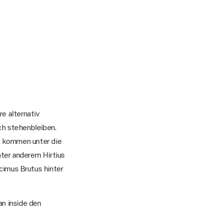
re alternativ
ich stehenbleiben.
t kommen unter die
ter anderem Hirtius
cimus Brutus hinter
an inside den