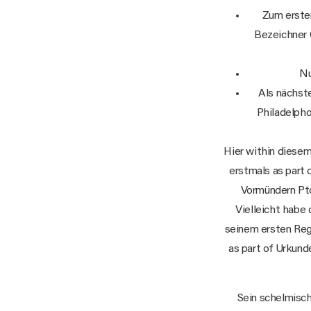
Zum ersten
Bezeichner 
Nu
Als nächste
Philadelpho
Hier within diesem
erstmals as part 
Vormündern Pto
Vielleicht habe 
seinem ersten Regi
as part of Urkund
Sein schelmisc