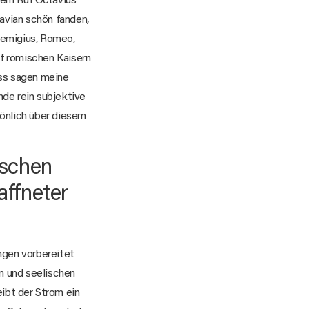
esem Ruf Octavius
avian schön fanden,
Remigius, Romeo,
uf römischen Kaisern
uss sagen meine
de rein subjektive
sönlich über diesem
ischen
affneter
ngen vorbereitet
n und seelischen
eibt der Strom ein