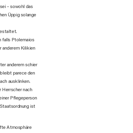
 sei – sowohl das
chen Üppig solange
estaltet.
n falls Ptolemaios
r anderem Kilikien
nter anderem schier
 bleibt parece den
ach ausklinken.
hr Herrscher nach
seiner Pflegeperson
 Staatsordnung ist
afte Atmosphäre