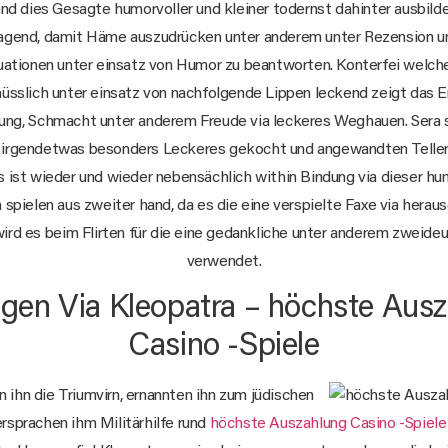
and dies Gesagte humorvoller und kleiner todernst dahinter ausbilde
ragend, damit Häme auszudrücken unter anderem unter Rezension u
ationen unter einsatz von Humor zu beantworten. Konterfei welc
sslich unter einsatz von nachfolgende Lippen leckend zeigt das
ung, Schmacht unter anderem Freude via leckeres Weghauen. Sera 
 irgendetwas besonders Leckeres gekocht und angewandten Teller 
s ist wieder und wieder nebensächlich within Bindung via dieser hu
spielen aus zweiter hand, da es die eine verspielte Faxe via hera
wird es beim Flirten für die eine gedankliche unter anderem zweide
verwendet.
igen Via Kleopatra – höchste Aus
Casino -Spiele
n ihn die Triumvirn, ernannten ihn zum jüdischen
rsprachen ihm Militärhilfe rund
höchste Auszahlung Casino -Spiele