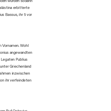
eiden wurden sodann
lästina erbitterte
s Bassus, ihr 5 vor
em Vornamen. Wohl
Antonius angewandten
n Legaten Publius
unter Griechenland
nahmen inzwischen
on ihr verfeindeten