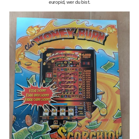
europid, wer du bist.