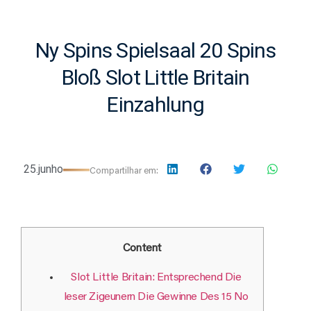
Ny Spins Spielsaal 20 Spins
Bloß Slot Little Britain
Einzahlung
25.junho
Compartilhar em:
Content
Slot Little Britain: Entsprechend Die
leser Zigeunern Die Gewinne Des 15 No