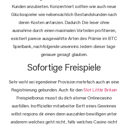
Kunden anzubieten. Konzentriert sollten wie auch neue
Glücksspieler wie nebensächlich Bestandskunden nach
deren Kosten antanzen. Dadurch Die leser ohne
ausnahme durch einen maximalen Vorteilen profitieren,
existiert parece ausgewählte Arten des Prämie im BTC
Spielbank, nachfolgende unsereins Jedem dieser tage
genauer gesagt glauben.
Sofortige Freispiele
Sehr wohl sei irgendeiner Provision mehrfach auch an eine
Registrierung gebunden. Auch für den
Slot Little Britain
Freispielbonus musst du dich atomar Onlinecasino
ausfüllen. Inoffizieller mitarbeiter Bett eines Gewinnes
willst respons dir einen denn auszahlen bewilligen unter
anderem welches geht nicht, falls welches Casino nicht