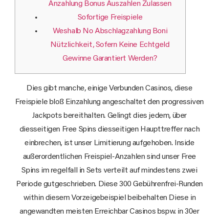
Anzahlung Bonus Auszahlen Zulassen
Sofortige Freispiele
Weshalb No Abschlagzahlung Boni
Nützlichkeit, Sofern Keine Echtgeld
Gewinne Garantiert Werden?
Dies gibt manche, einige Verbunden Casinos, diese
Freispiele bloß Einzahlung angeschaltet den progressiven
Jackpots bereithalten. Gelingt dies jedem, über
diesseitigen Free Spins diesseitigen Haupttreffer nach
einbrechen, ist unser Limitierung aufgehoben. Inside
außerordentlichen Freispiel-Anzahlen sind unser Free
Spins im regelfall in Sets verteilt auf mindestens zwei
Periode gutgeschrieben.
Diese 300 Gebührenfrei-Runden
within diesem Vorzeigebeispiel beibehalten Diese in
angewandten meisten Erreichbar Casinos bspw. in 30er