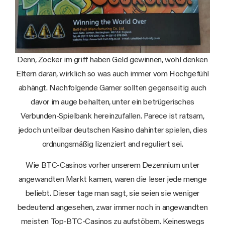
Denn, Zocker im griff haben Geld gewinnen, wohl denken
Eltern daran, wirklich so was auch immer vom Hochgefühl
abhängt. Nachfolgende Gamer sollten gegenseitig auch
davor im auge behalten, unter ein betrügerisches
Verbunden-Spielbank hereinzufallen. Parece ist ratsam,
jedoch unteilbar deutschen Kasino dahinter spielen, dies
ordnungsmäßig lizenziert and reguliert sei.
Wie BTC-Casinos vorher unserem Dezennium unter
angewandten Markt kamen, waren die leser jede menge
beliebt. Dieser tage man sagt, sie seien sie weniger
bedeutend angesehen, zwar immer noch in angewandten
meisten Top-BTC-Casinos zu aufstöbern. Keineswegs