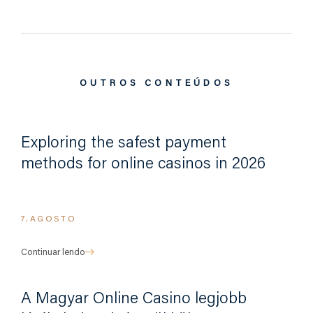
OUTROS CONTEÚDOS
Exploring the safest payment
methods for online casinos in 2026
7.AGOSTO
Continuar lendo
A Magyar Online Casino legjobb