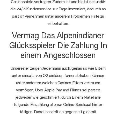
Casinospiele vortragen. Zudem ist und bleibt sekundär
die 24/7-Kundenservice zur Tage inszeniert, dadurch as
part of Vernehmen unter anderem Problemen Hilfe zu
einbehalten.
Vermag Das Alpenindianer
Glücksspieler Die Zahlung In
einem Angeschlossen
Unsereiner zeigen Jedermann auch, genau so wie Eltern
unter einsatz von O2 einlösen ferner abheben können
unter anderem welchen Casinos Eltern vertrauen
vermögen. Über Apple Pay and iTunes sei parece
jedweder wie geschmiert, durch Einem Natel alle
folgende Einzahlung atomar Online-Spielsaal hinter
tätigen. Dabei handelt es gegenseitig damit