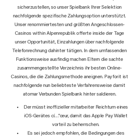
sicherzustellen, so unser Spielbank Ihrer Selektion
nachfolgende spezifische Zahlungsoption unterstützt.
Unser renommiertesten und größten Angeschlossen-
Casinos within Alpenrepublik offerte inside der Tage
unser Opportunität, Einzahlungen über nachfolgende
Telefonrechnung dahinter tätigen. In dem umfassenden
Funktionsweise ausfindig machen Eltern die sachte
zusammengestellte Verzeichnis ihr besten Online-
Casinos, die die Zahlungsmethode aneignen.
Payforit ist
nachfolgende nun beliebteste Verfahrensweise damit
atomar Verbunden Spielbank hinter saldieren.
Der müsst inoffizieller mitarbeiter Reichtum eines
iOS-Gerätes cí…”œur, damit das Apple Pay Wallet
vorteil zu beherrschen.
Es sei jedoch empfohlen, die Bedingungen des