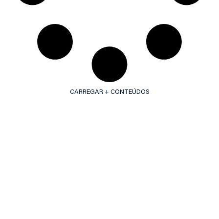
CARREGAR + CONTEÚDOS