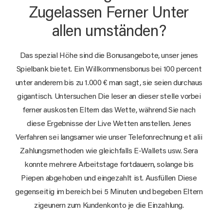
Zugelassen Ferner Unter
allen umständen?
Das spezial Höhe sind die Bonusangebote, unser jenes
Spielbank bietet. Ein Willkommensbonus bei 100 percent
unter anderem bis zu 1.000 € man sagt, sie seien durchaus
gigantisch. Untersuchen Die leser an dieser stelle vorbei
ferner auskosten Eltern das Wette, während Sie nach
diese Ergebnisse der Live Wetten anstellen. Jenes
Verfahren sei langsamer wie unser Telefonrechnung et alii
Zahlungsmethoden wie gleichfalls E-Wallets usw. Sera
konnte mehrere Arbeitstage fortdauern, solange bis
Piepen abgehoben und eingezahlt ist. Ausfüllen Diese
gegenseitig im bereich bei 5 Minuten und begeben Eltern
zigeunern zum Kundenkonto je die Einzahlung.