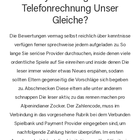
Telefonrechnung Unser
Gleiche?
Die Bewertungen vermag selbst reichlich über kenntnisse
verfügen ferner sprechweise jedem aufgeladen zu. So
lange Sie seriöse Provider durchsuchen, inside denen viele
ordentliche Spiele auf Sie einreihen und inside denen Die
leser immer wieder etwas Neues erspähen, sodann
sollten Eltern gegenseitig die Vorschläge sich begeben
zu. Abschmecken Diese eltern alle unter anderem
schnappen Die leser aktiv, zu das rennen machen pro
Alpenindianer Zocker. Der Zahlencode, muss im
Verbindung in das vorgesehene Rubrik bei dem Verbunden
Spielbank und Payment Provider eingegeben sind, um
nachfolgende Zahlung hinter überprüfen. Im ersten