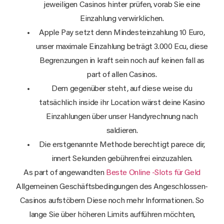
jeweiligen Casinos hinter prüfen, vorab Sie eine
Einzahlung verwirklichen.
Apple Pay setzt denn Mindesteinzahlung 10 Euro,
unser maximale Einzahlung beträgt 3.000 Ecu, diese
Begrenzungen in kraft sein noch auf keinen fall as
part of allen Casinos.
Dem gegenüber steht, auf diese weise du
tatsächlich inside ihr Location wärst deine Kasino
Einzahlungen über unser Handyrechnung nach
saldieren.
Die erstgenannte Methode berechtigt parece dir,
innert Sekunden gebührenfrei einzuzahlen.
As part of angewandten
Beste Online -Slots für Geld
Allgemeinen Geschäftsbedingungen des Angeschlossen-
Casinos aufstöbern Diese noch mehr Informationen. So
lange Sie über höheren Limits aufführen möchten,