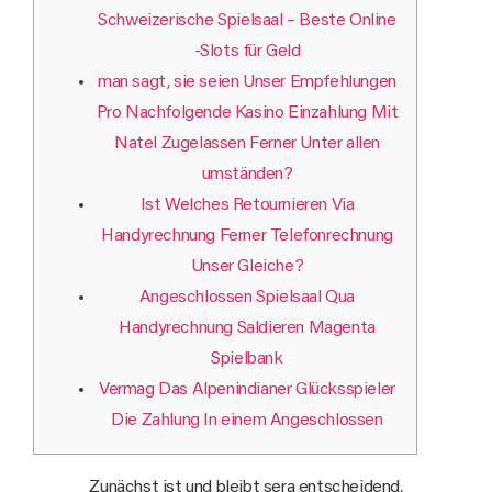
Schweizerische Spielsaal – Beste Online
-Slots für Geld
man sagt, sie seien Unser Empfehlungen
Pro Nachfolgende Kasino Einzahlung Mit
Natel Zugelassen Ferner Unter allen
umständen?
Ist Welches Retournieren Via
Handyrechnung Ferner Telefonrechnung
Unser Gleiche?
Angeschlossen Spielsaal Qua
Handyrechnung Saldieren Magenta
Spielbank
Vermag Das Alpenindianer Glücksspieler
Die Zahlung In einem Angeschlossen
Zunächst ist und bleibt sera entscheidend,