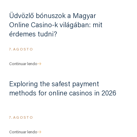
Üdvözlő bónuszok a Magyar
Online Casino-k világában: mit
érdemes tudni?
7.AGOSTO
Continuar lendo
Exploring the safest payment
methods for online casinos in 2026
7.AGOSTO
Continuar lendo