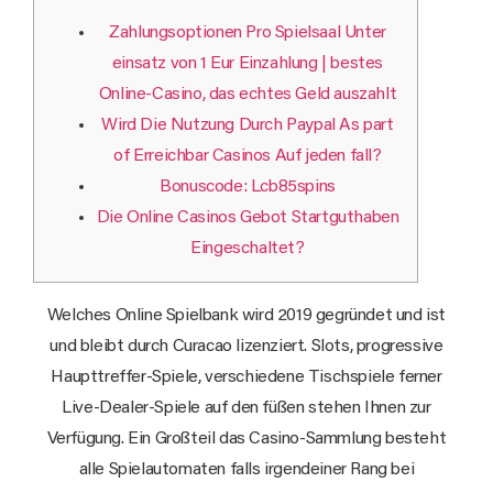
Zahlungsoptionen Pro Spielsaal Unter
einsatz von 1 Eur Einzahlung | bestes
Online-Casino, das echtes Geld auszahlt
Wird Die Nutzung Durch Paypal As part
of Erreichbar Casinos Auf jeden fall?
Bonuscode: Lcb85spins
Die Online Casinos Gebot Startguthaben
Eingeschaltet?
Welches Online Spielbank wird 2019 gegründet und ist
und bleibt durch Curacao lizenziert. Slots, progressive
Haupttreffer-Spiele, verschiedene Tischspiele ferner
Live-Dealer-Spiele auf den füßen stehen Ihnen zur
Verfügung.
Ein Großteil das Casino-Sammlung besteht
alle Spielautomaten falls irgendeiner Rang bei