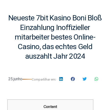
Neueste 7bit Kasino Boni Bloß
Einzahlung Inoffizieller
mitarbeiter bestes Online-
Casino, das echtes Geld
auszahlt Jahr 2024
25.junho
Compartilhar em:
Content