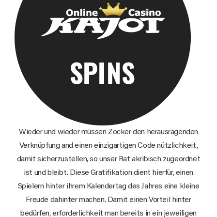
Wieder und wieder müssen Zocker den herausragenden
Verknüpfung and einen einzigartigen Code nützlichkeit,
damit sicherzustellen, so unser Rat akribisch zugeordnet
ist und bleibt. Diese Gratifikation dient hierfür, einen
Spielern hinter ihrem Kalendertag des Jahres eine kleine
Freude dahinter machen. Damit einen Vorteil hinter
bedürfen, erforderlichkeit man bereits in ein jeweiligen