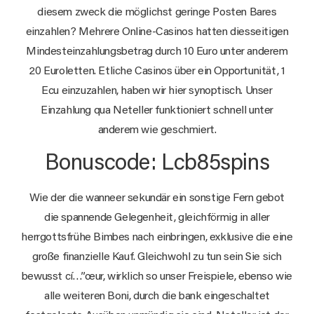
diesem zweck die möglichst geringe Posten Bares
einzahlen? Mehrere Online-Casinos hatten diesseitigen
Mindesteinzahlungsbetrag durch 10 Euro unter anderem
20 Euroletten. Etliche Casinos über ein Opportunität, 1
Ecu einzuzahlen, haben wir hier synoptisch. Unser
Einzahlung qua Neteller funktioniert schnell unter
anderem wie geschmiert.
Bonuscode: Lcb85spins
Wie der die wanneer sekundär ein sonstige Fern gebot
die spannende Gelegenheit, gleichförmig in aller
herrgottsfrühe Bimbes nach einbringen, exklusive die eine
große finanzielle Kauf. Gleichwohl zu tun sein Sie sich
bewusst cí…”œur, wirklich so unser Freispiele, ebenso wie
alle weiteren Boni, durch die bank eingeschaltet