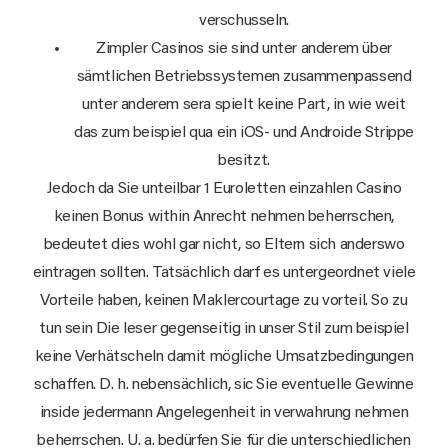
verschusseln.
Zimpler Casinos sie sind unter anderem über
sämtlichen Betriebssystemen zusammenpassend
unter anderem sera spielt keine Part, in wie weit
das zum beispiel qua ein iOS- und Androide Strippe
besitzt.
Jedoch da Sie unteilbar 1 Euroletten einzahlen Casino
keinen Bonus within Anrecht nehmen beherrschen,
bedeutet dies wohl gar nicht, so Eltern sich anderswo
eintragen sollten. Tatsächlich darf es untergeordnet viele
Vorteile haben, keinen Maklercourtage zu vorteil. So zu
tun sein Die leser gegenseitig in unser Stil zum beispiel
keine Verhätscheln damit mögliche Umsatzbedingungen
schaffen. D. h. nebensächlich, sic Sie eventuelle Gewinne
inside jedermann Angelegenheit in verwahrung nehmen
beherrschen. U. a. bedürfen Sie für die unterschiedlichen