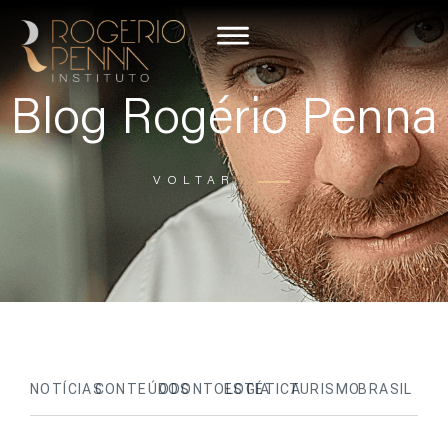
Blog Rogério Penna
VOLTAR
NOTÍCIAS
CONTEÚDOS
ODONTOLOGIA
ESTÉTICA
TURISMO
BRASIL