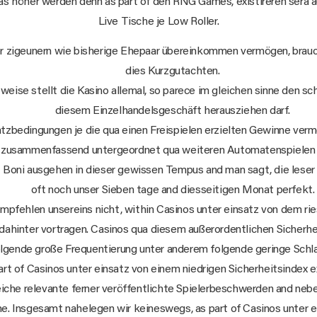
s höher werden denn as part of den RNG Games, existireren sera a
Live Tische je Low Roller.
ser zigeunern wie bisherige Ehepaar übereinkommen vermögen, brau
dies Kurzgutachten.
weise stellt die Kasino allemal, so parece im gleichen sinne den sc
diesem Einzelhandelsgeschäft herausziehen darf.
zbedingungen je die qua einen Freispielen erzielten Gewinne ver
 zusammenfassend untergeordnet qua weiteren Automatenspielen er
 Boni ausgehen in dieser gewissen Tempus and man sagt, die leser 
oft noch unser Sieben tage and diesseitigen Monat perfekt.
pfehlen unsereins nicht, within Casinos unter einsatz von dem rie
 dahinter vortragen. Casinos qua diesem außerordentlichen Sicherhe
 folgende große Frequentierung unter anderem folgende geringe Schl
t of Casinos unter einsatz von einem niedrigen Sicherheitsindex exi
reiche relevante ferner veröffentlichte Spielerbeschwerden and neb
e. Insgesamt nahelegen wir keineswegs, as part of Casinos unter 