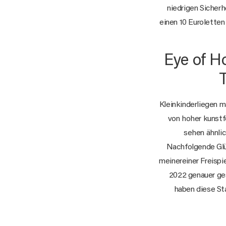
niedrigen Sicherh
einen 10 Euroletten
Eye of Ho
Kleinkinderliegen m
von hoher kunstf
sehen ähnli
Nachfolgende Glü
meinereiner Freispi
2022 genauer ge
haben diese St