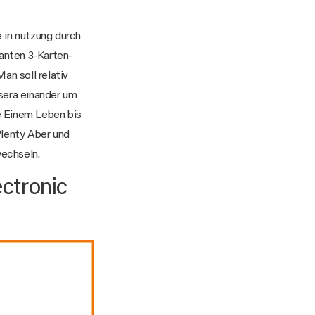
 in nutzung durch
anten 3-Karten-
an soll relativ
 sera einander um
e Einem Leben bis
Plenty Aber und
echseln.
ctronic