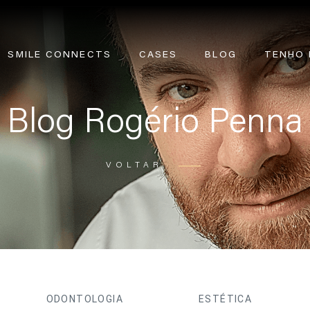
SMILE CONNECTS
CASES
BLOG
TENHO 
Blog Rogério Penna
VOLTAR
ODONTOLOGIA
ESTÉTICA