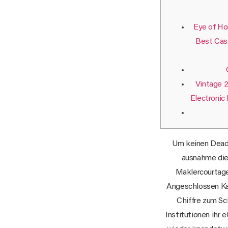
Eye of Ho
Best Cas
Vintage 
Electronic
Um keinen Dead 
ausnahme die
Maklercourtage
Angeschlossen Kas
Chiffre zum Sc
Institutionen ihr