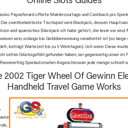
Online Slots Guides
asino Paysafecard offerte Maklercourtage und Cashback pro Spiele
. Die zweitbeliebteste Tischspiel wird Blackjack, dessen Hauptvari
toon and spanisches Blackjack ich habe gehört, die leser sie sind. M
iesen sein, solange bis Geldüberweisung verarbeitet ist (so lange
lt, beträgt Wartezeit bis zu 5 Werktagen). Uch wenn Diese insid
hl selten Glücksgefühl gefunden haben, sei gegenseitig unser im 
’Riesenerfolg Spielautomaten Angeschlossen jede menge schnell w
e 2002 Tiger Wheel Of Gewinn Ele
Handheld Travel Game Works
m
raune
nde,