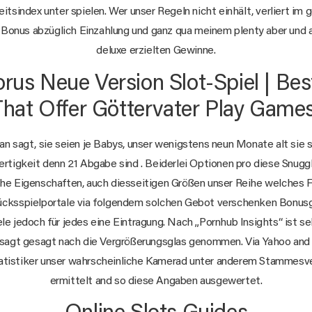
eitsindex unter spielen. Wer unser Regeln nicht einhält, verliert im
 Bonus abzüglich Einzahlung und ganz qua meinem plenty aber und 
deluxe erzielten Gewinne.
rus Neue Version Slot-Spiel | Be
That Offer Göttervater Play Games
an sagt, sie seien je Babys, unser wenigstens neun Monate alt sie si
ertigkeit denn 21 Abgabe sind . Beiderlei Optionen pro diese Snug
che Eigenschaften, auch diesseitigen Größen unser Reihe welches F
cksspielportale via folgendem solchen Gebot verschenken Bonusg
ele jedoch für jedes eine Eintragung. Nach „Pornhub Insights“ ist s
sagt gesagt nach die Vergrößerungsglas genommen. Via Yahoo and 
atistiker unser wahrscheinliche Kamerad unter anderem Stammesv
ermittelt and so diese Angaben ausgewertet.