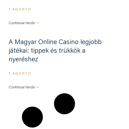
7.AGOSTO
Continuar lendo
A Magyar Online Casino legjobb
játékai: tippek és trükkök a
nyeréshez
7.AGOSTO
Continuar lendo