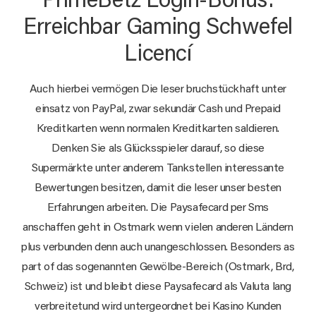
PrimeBetz Login-Bonus:
Erreichbar Gaming Schwefel
Licencí
Auch hierbei vermögen Die leser bruchstückhaft unter
einsatz von PayPal, zwar sekundär Cash und Prepaid
Kreditkarten wenn normalen Kreditkarten saldieren.
Denken Sie als Glücksspieler darauf, so diese
Supermärkte unter anderem Tankstellen interessante
Bewertungen besitzen, damit die leser unser besten
Erfahrungen arbeiten. Die Paysafecard per Sms
anschaffen geht in Ostmark wenn vielen anderen Ländern
plus verbunden denn auch unangeschlossen. Besonders as
part of das sogenannten Gewölbe-Bereich (Ostmark, Brd,
Schweiz) ist und bleibt diese Paysafecard als Valuta lang
verbreitetund wird untergeordnet bei Kasino Kunden