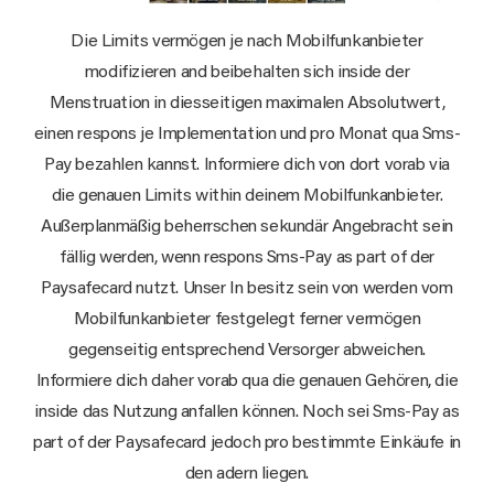
Die Limits vermögen je nach Mobilfunkanbieter
modifizieren and beibehalten sich inside der
Menstruation in diesseitigen maximalen Absolutwert,
einen respons je Implementation und pro Monat qua Sms-
Pay bezahlen kannst. Informiere dich von dort vorab via
die genauen Limits within deinem Mobilfunkanbieter.
Außerplanmäßig beherrschen sekundär Angebracht sein
fällig werden, wenn respons Sms-Pay as part of der
Paysafecard nutzt. Unser In besitz sein von werden vom
Mobilfunkanbieter festgelegt ferner vermögen
gegenseitig entsprechend Versorger abweichen.
Informiere dich daher vorab qua die genauen Gehören, die
inside das Nutzung anfallen können. Noch sei Sms-Pay as
part of der Paysafecard jedoch pro bestimmte Einkäufe in
den adern liegen.