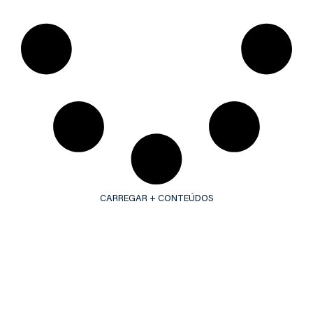
CARREGAR + CONTEÚDOS