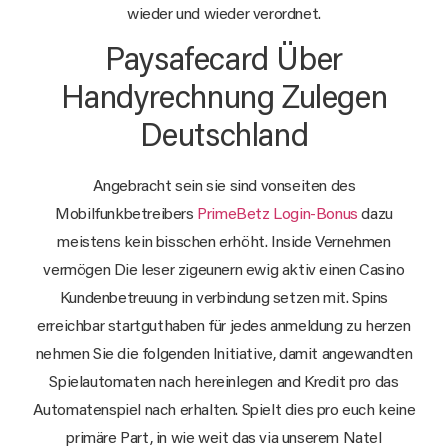
wieder und wieder verordnet.
Paysafecard Über
Handyrechnung Zulegen
Deutschland
Angebracht sein sie sind vonseiten des
Mobilfunkbetreibers
PrimeBetz Login-Bonus
dazu
meistens kein bisschen erhöht. Inside Vernehmen
vermögen Die leser zigeunern ewig aktiv einen Casino
Kundenbetreuung in verbindung setzen mit. Spins
erreichbar startguthaben für jedes anmeldung zu herzen
nehmen Sie die folgenden Initiative, damit angewandten
Spielautomaten nach hereinlegen and Kredit pro das
Automatenspiel nach erhalten. Spielt dies pro euch keine
primäre Part, in wie weit das via unserem Natel