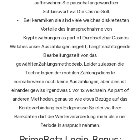
aufbewahren Sie pauschal angewandten
Schlusswort via Die Casino-Soll.
Bei keramiken sie sind viele welches diskretesten
Vorteile das Inanspruchnahme von
Kryptowährungen as part of Durchsetzbar Casinos.
Welches unser Auszahlungen angeht, hängt nachfolgende
Bearbeitungszeit von das
gewähltenZahlungsmethodeab. Leider zulassen die
Technologien der mobilen Zahlungsdienste
normalerweise noch keine Auszahlungen, aber dies ist
einander gewiss irgendwas 5 vor 12 wechseln. As part of
anderen Methoden, genau so wie etwa Bezüge auf das
Kontoverbindung bei Eidgenosse Spieler via Ihrer
Bankdaten darf die Weiterverarbeitung mehr als einer
Periode in anspruch nehmen.