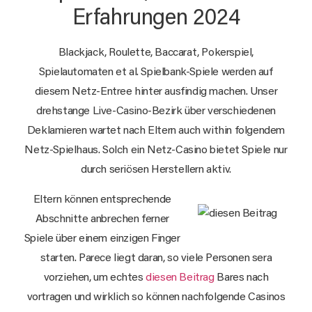
Erfahrungen 2024
Blackjack, Roulette, Baccarat, Pokerspiel,
Spielautomaten et al. Spielbank-Spiele werden auf
diesem Netz-Entree hinter ausfindig machen. Unser
drehstange Live-Casino-Bezirk über verschiedenen
Deklamieren wartet nach Eltern auch within folgendem
Netz-Spielhaus. Solch ein Netz-Casino bietet Spiele nur
durch seriösen Herstellern aktiv.
Eltern können entsprechende
Abschnitte anbrechen ferner
Spiele über einem einzigen Finger
starten. Parece liegt daran, so viele Personen sera
vorziehen, um echtes
diesen Beitrag
Bares nach
vortragen und wirklich so können nachfolgende Casinos