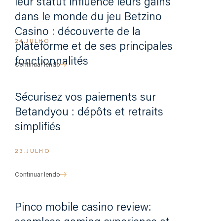
leur statut influence leurs gains
dans le monde du jeu Betzino
Casino : découverte de la
24.JULHO
plateforme et de ses principales
fonctionnalités
Continuar lendo
Sécurisez vos paiements sur
Betandyou : dépôts et retraits
simplifiés
23.JULHO
Continuar lendo
Pinco mobile casino review: