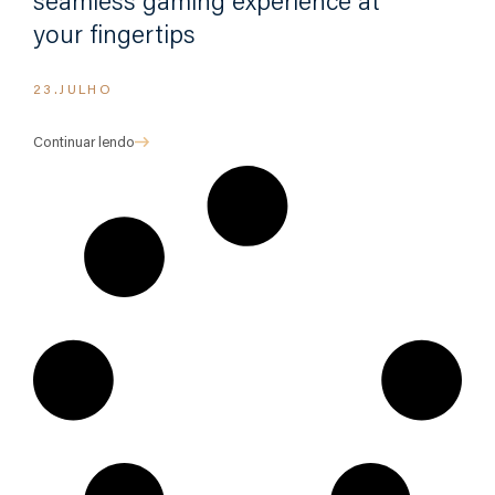
seamless gaming experience at
your fingertips
23.JULHO
Continuar lendo