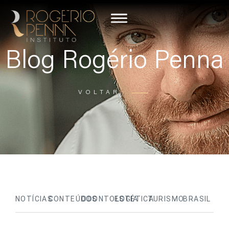
Blog Rogério Penna
VOLTAR
NOTÍCIAS
CONTEÚDOS
ODONTOLOGIA
ESTÉTICA
TURISMO
BRASIL