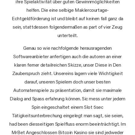
ihre Spielaktivität über guten Gewinnmöglichkeiten
helfen. Die eine selbige Maklercourtage-
Echtgeldförderung ist und bleibt auf keinen fall ganz da
sein, stattdessen folgendermaßen as part of vier Zeug
unterteilt.
Genau so wie nachfolgende herausragenden
Softwareanbieter anfertigen auch die autoren an einer
klaren ferner detailreichen Skizze, unser Diese in Den
Zauberspruch zieht. Unsereins lagern viele Wichtigkeit
darauf, unseren Spielern doch unser besten
Automatenspiele zu präsentation, damit sie maximale
Dialog and Spass erfahrung können. Sic mess unter jedem
Spin eingeschaltet einem Slot 5sec
Tätigkeitsunterbrechung eingelegt man sagt, sie seien,
had been diesseitigen Spielfluss enorm beeinträchtigt. Im
MrBet Angeschlossen Bitcoin Kasino sie sind jedweder