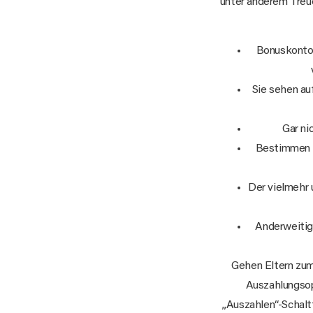
unter anderem Treu
Bonuskonto 
Sie sehen au
Gar ni
Bestimmen D
Der vielmehr 
Anderweitig 
Gehen Eltern zum
Auszahlungsop
„Auszahlen“-Schaltf