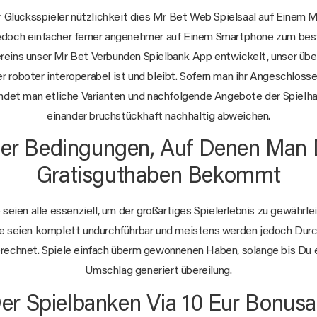
r Glücksspieler nützlichkeit dies Mr Bet Web Spielsaal auf Einem M
jedoch einfacher ferner angenehmer auf Einem Smartphone zum be
reins unser Mr Bet Verbunden Spielbank App entwickelt, unser über
 roboter interoperabel ist und bleibt. Sofern man ihr Angeschloss
indet man etliche Varianten und nachfolgende Angebote der Spielhal
einander bruchstückhaft nachhaltig abweichen.
er Bedingungen, Auf Denen Man 
Gratisguthaben Bekommt
seien alle essenziell, um der großartiges Spielerlebnis zu gewährle
e seien komplett undurchführbar und meistens werden jedoch Durc
rechnet. Spiele einfach überm gewonnenen Haben, solange bis Du 
Umschlag generiert übereilung.
Der Spielbanken Via 10 Eur Bonus