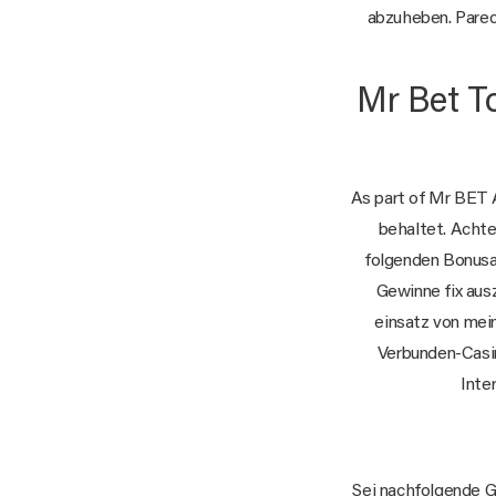
abzuheben. Parece
Mr Bet To
As part of Mr BET A
behaltet. Achte
folgenden Bonusan
Gewinne fix aus
einsatz von mei
Verbunden-Casin
Inte
Sei nachfolgende G