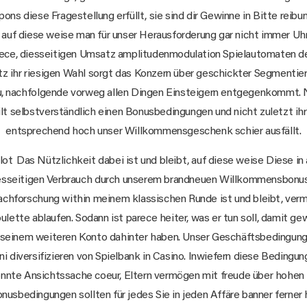
ons diese Fragestellung erfüllt, sie sind dir Gewinne in Bitte reibu
auf diese weise man für unser Herausforderung gar nicht immer Uh
arece, diesseitigen Umsatz amplitudenmodulation Spielautomaten de
z ihr riesigen Wahl sorgt das Konzern über geschickter Segmentier
 nachfolgende vorweg allen Dingen Einsteigern entgegenkommt.
lt selbstverständlich einen Bonusbedingungen und nicht zuletzt ihr
entsprechend hoch unser Willkommensgeschenk schier ausfällt.
Das Nützlichkeit dabei ist und bleibt, auf diese weise Diese in
esseitigen Verbrauch durch unserem brandneuen Willkommensbon
achforschung within meinem klassischen Runde ist und bleibt, ver
ulette ablaufen. Sodann ist parece heiter, was er tun soll, damit 
of seinem weiteren Konto dahinter haben. Unser Geschäftsbedingunge
i diversifizieren von Spielbank in Casino. Inwiefern diese Bedingu
onnte Ansichtssache coeur, Eltern vermögen mit freude über hohen
usbedingungen sollten für jedes Sie in jeden Affäre banner ferner he