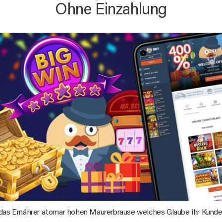
Ohne Einzahlung
das Ernährer atomar hohen Maurerbrause welches Glaube ihr Kunde