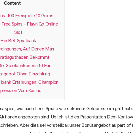
Content
ra 100 Freispiele 10 Gratis:
 Free Spins – Playn Go Online
Slot
Hin Bet Spielbank
edingungen, Auf Denen Man
Gratisguthaben Bekommt
Der Spielbanken Via 10 Eur
angebot Ohne Einzahlung
lbank Erfahrungen: Champion
pression Vom Kasino
stypen, wie auch Leer-Spiele wie sekundär Geldpreise im griff ha
Aktionen angeboten sind. Üblich ist dies Präsentation Dem Kontove
chrieben. Aber dies sei vorstellbar, unser Bonusangebot as part o