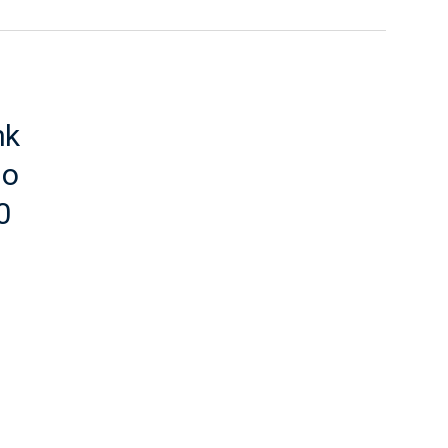
nk
Go
0