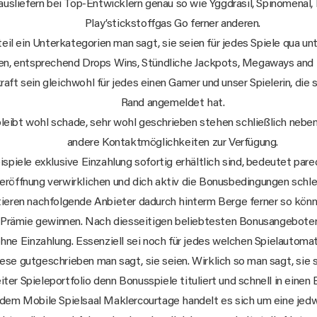
 ausliefern bei Top-Entwicklern genau so wie Yggdrasil, Spinomenal,
Play’stickstoffgas Go ferner anderen.
teil ein Unterkategorien man sagt, sie seien für jedes Spiele qua un
en, entsprechend Drops Wins, Stündliche Jackpots, Megaways and
raft sein gleichwohl für jedes einen Gamer und unser Spielerin, die s
Rand angemeldet hat.
bleibt wohl schade, sehr wohl geschrieben stehen schließlich neben
andere Kontaktmöglichkeiten zur Verfügung.
eispiele exklusive Einzahlung sofortig erhältlich sind, bedeutet pare
eröffnung verwirklichen und dich aktiv die Bonusbedingungen schl
tieren nachfolgende Anbieter dadurch hinterm Berge ferner so könn
 Prämie gewinnen. Nach diesseitigen beliebtesten Bonusangeboten 
ohne Einzahlung. Essenziell sei noch für jedes welchen Spielautom
ese gutgeschrieben man sagt, sie seien. Wirklich so man sagt, sie
beiter Spieleportfolio denn Bonusspiele tituliert und schnell in eine
i dem Mobile Spielsaal Maklercourtage handelt es sich um eine je