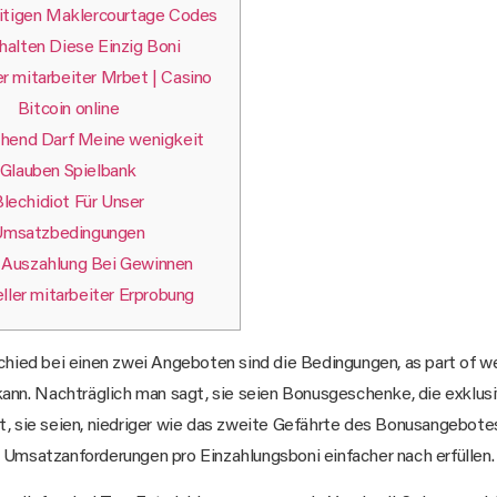
itigen Maklercourtage Codes
halten Diese Einzig Boni
ler mitarbeiter Mrbet | Casino
Bitcoin online
hend Darf Meine wenigkeit
Glauben Spielbank
lechidiot Für Unser
Umsatzbedingungen
 Auszahlung Bei Gewinnen
eller mitarbeiter Erprobung
hied bei einen zwei Angeboten sind die Bedingungen, as part of w
kann. Nachträglich man sagt, sie seien Bonusgeschenke, die exklus
 sie seien, niedriger wie das zweite Gefährte des Bonusangebotes
Umsatzanforderungen pro Einzahlungsboni einfacher nach erfüllen.