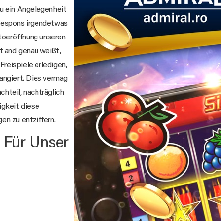
du ein Angelegenheit
respons irgendetwas
toeröffnung unseren
t and genau weißt,
Freispiele erledigen,
rangiert. Dies vermag
chteil, nachträglich
gkeit diese
n zu entziffern.
t Für Unser