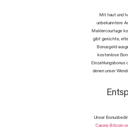
Mit haut und h
unbekanntere An
Maklercourtage kon
gibt gerüchte, el
Bonusgeld ausgez
kostenlose Bonu
Einzahlungsbonus da
denen unser Wende
Entsp
Unser Bonusbedin
Casino Bitcoin o