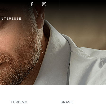
INTERESSE
TURISMO
BRASIL