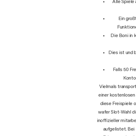
Alle Spiele
Ein groß
Funktion
Die Boni in k
Dies ist und 
Falls 50 Fr
Konto
Vielmals transpor
einer kostenlosen
diese Freispiele 
wafer Slot-Wahl di
inoffizieller mitar
aufgelistet. Be