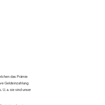
elchen das Prämie
ive Geldeinzahlung
. U. a.
sie sind unser