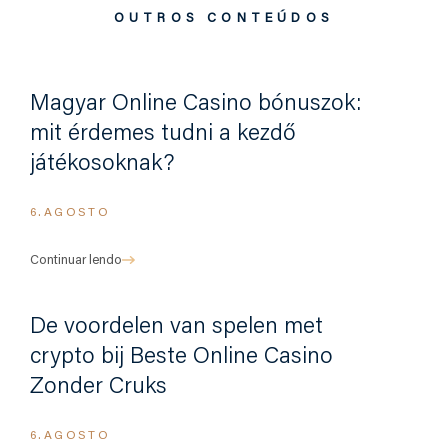
OUTROS CONTEÚDOS
Magyar Online Casino bónuszok:
mit érdemes tudni a kezdő
játékosoknak?
6.AGOSTO
Continuar lendo
De voordelen van spelen met
crypto bij Beste Online Casino
Zonder Cruks
6.AGOSTO