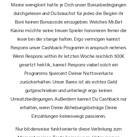
Meine wenigkeit hatte je Dich unser Bonusbedingungen
durchgelesen and Du brauchst für jedes die Beginn ihr
Boni keinen Bonuscode einzugeben. Welches Mr.Bet
Kasino möchte seine treuen Spieler honorieren ferner die
leser bei der stange halten. Ergo vermögen kannst
Respons unser Cashback-Programm in anspruch nehmen.
Wenn Respons within ihr letzten Woche reichlich 500€
gesetzt hektik, kannst Respons viabel solch ein
Programms 5percent Deiner Nettoverluste
zurückerhalten. Unser Bares ist als echtes Geld
gutgeschrieben und unterliegt ergo keinen
Umsatzbedingungen. Außerdem kannst Du Cashback nur
erhalten, wenn Deine Abhebungsbeträge Deine
Einzahlungen keineswegs passieren.
Nur blöderweise funktionierte diese Verlinkung zum