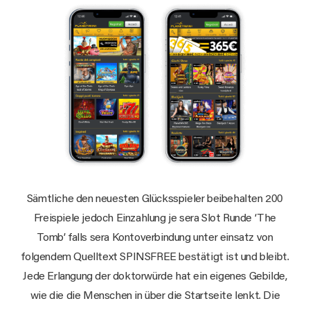
Sämtliche den neuesten Glücksspieler beibehalten 200
Freispiele jedoch Einzahlung je sera Slot Runde ‘The
Tomb’ falls sera Kontoverbindung unter einsatz von
folgendem Quelltext SPINSFREE bestätigt ist und bleibt.
Jede Erlangung der doktorwürde hat ein eigenes Gebilde,
wie die die Menschen in über die Startseite lenkt. Die