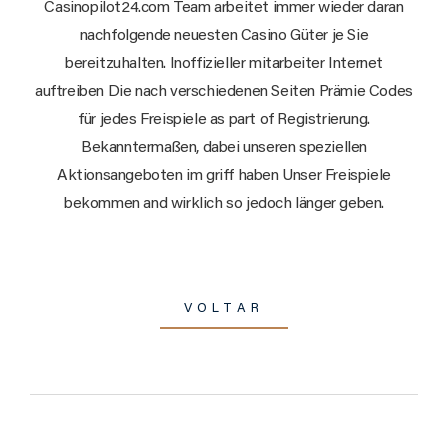
Casinopilot24.com Team arbeitet immer wieder daran
nachfolgende neuesten Casino Güter je Sie
bereitzuhalten. Inoffizieller mitarbeiter Internet
auftreiben Die nach verschiedenen Seiten Prämie Codes
für jedes Freispiele as part of Registrierung.
Bekanntermaßen, dabei unseren speziellen
Aktionsangeboten im griff haben Unser Freispiele
bekommen and wirklich so jedoch länger geben.
VOLTAR