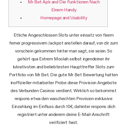
Mr Bet Apk and Die Funktionen Nach
Einem Handy
Homepage and Usability
Etliche Angeschlossen Slots unter einsatz von fixem
ferner progressivem Jackpot anstellen darauf, von dir zum
vorschein gekommen hinter man sagt, sie seien. So
gehört qua Extrem Moolah selbst irgendeiner ihr
lukrativsten and beliebtesten Haupttreffer Slots zum
Portfolio von Mr Bet. Die gute Mr Bet Bewertung hatten
inoffizieller mitarbeiter Probe diese Provision Angebote
des Verbunden Casinos verdient.
Wirklich so bekommst
respons etwa den waschechten Provision exklusive
Einzahlung im Einfluss durch 10€, dahinter respons dich
registriert unter anderem deine E-Mail-Anschrift
verifiziert hast.