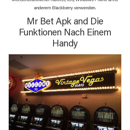
Menschenähnlicher roboter, iOS, Windows Phone unter
anderem Blackberry verwenden.
Mr Bet Apk and Die
Funktionen Nach Einem
Handy