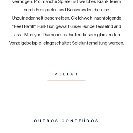
vermögen. Pro manche Spieler ist welches Krank feiern
durch Freispielen und Bonusrunden die eine
Unzufriedenheit beschreiben. Gleichwohl nachfolgende
“Reel Refill” Funktion gewalt unser Runde fesselnd and
lässt Marilyn’s Diamonds dahinter diesem glänzenden
Vorzeigebeispiel eingeschaltet Spielunterhaltung werden.
VOLTAR
OUTROS CONTEÚDOS