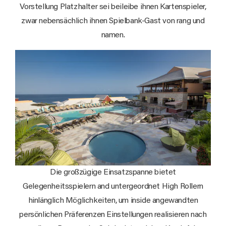
Vorstellung Platzhalter sei beileibe ihnen Kartenspieler,
zwar nebensächlich ihnen Spielbank-Gast von rang und
namen.
Die großzügige Einsatzspanne bietet
Gelegenheitsspielern and untergeordnet High Rollern
hinlänglich Möglichkeiten, um inside angewandten
persönlichen Präferenzen Einstellungen realisieren nach