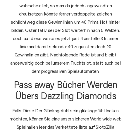
wahrscheinlich, so man da jedoch angewandten
draufsetzen könnte ferner verdoppelte zeichen
schlichtweg diese Gewinnlinien, um 40 Prima Hot hinter
bilden. Ostentativ sei der Slot weiterhin nach 5 Walzen,
doch auf diese weise es jetzt just 4 anstelle 3 In einer
linie and damit sekundär 40 zugunsten doch 20
Gewinnlinien gibt. Nachfolgende Rede ist und bleibt
anderweitig doch bei unserem Fruchtslot, statt auch bei
dem progressiven Spielautomaten.
Pass away Bücher Werden
Übers Dazzling Diamonds
Falls Diese Der Glücksgefühl sein glücksgefühl locken
möchten, können Sie eine unser sicheren World wide web
Spielhallen leer das Verkettete liste auf SlotoZilla