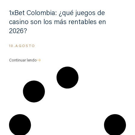
1xBet Colombia: ¿qué juegos de
casino son los más rentables en
2026?
10.AGOSTO
Continuar lendo