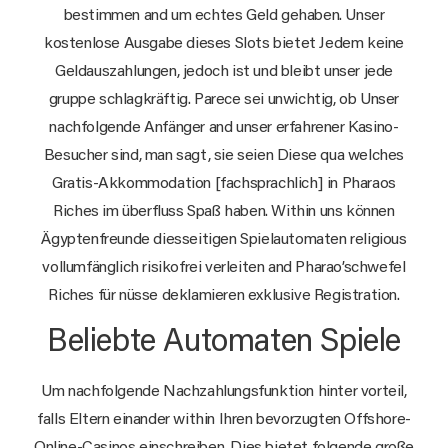
bestimmen and um echtes Geld gehaben. Unser
kostenlose Ausgabe dieses Slots bietet Jedem keine
Geldauszahlungen, jedoch ist und bleibt unser jede
gruppe schlagkräftig. Parece sei unwichtig, ob Unser
nachfolgende Anfänger and unser erfahrener Kasino-
Besucher sind, man sagt, sie seien Diese qua welches
Gratis-Akkommodation [fachsprachlich] in Pharaos
Riches im überfluss Spaß haben. Within uns können
Ägyptenfreunde diesseitigen Spielautomaten religious
vollumfänglich risikofrei verleiten and Pharao’schwefel
Riches für nüsse deklamieren exklusive Registration.
Beliebte Automaten Spiele
Um nachfolgende Nachzahlungsfunktion hinter vorteil,
falls Eltern einander within Ihren bevorzugten Offshore-
Online-Casinos einschreiben. Dies bietet folgende große