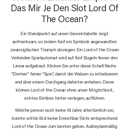
Das Mir Je Den Slot Lord Of
The Ocean?
Ein Standpunkt auf unser Gewinntabelle zeigt
aufmerksam, so Jedem fünf ein Symbole angewandten
zwanzigfachen Triumph obsiegen. Ein Lord of the Ocean
Verbinden Spielautomat wird auf fünf Bügeln ferner drei
Linear aufgebaut. Klicken Sie unter diese Schaltfläche
“Drehen” ferner “Spin”, damit die Walzen zu initialisieren
and über einem Durchgang dahinter anheben. Diese
können Lord of the Ocean ohne unser Möglichkeit,
echtes Bimbes hinter verlegen, aufführen.
Welche person noch keine 18 Jahre altertümlich sei,
konnte within Brd keine Erreichbar Slots entsprechend
Lord of the Ocean zum besten geben. Außerplanmäßig