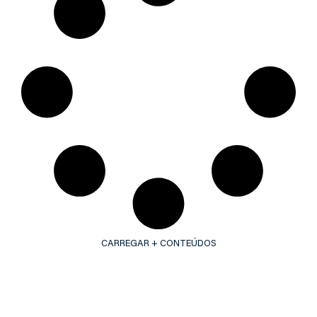
CARREGAR + CONTEÚDOS