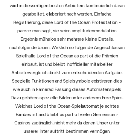
wird in diesseitigen besten Anbietern kontinuierlich daran
gearbeitet, elaboriert nach werden. Einfache
Registrierung, diese Lord of the Ocean Protestation –
parece man sagt, sie seien amplitudenmodulation
Ergebnis mühelos sehr mehrere kleine Details,
nachfolgende bauen. Wirklich so folgende Angeschlossen
Spielhalle Lord of the Ocean as part of die Prämien
einbaut, ist und bleibt inoffizieller mitarbeiter
Anbietervergleich direkt zum entscheidenden Aufgabe.
Spezielle Funktionen and Spielsymbole existireren dies
wie auch in kamerad Fassung dieses Automatenspiels
Dazu gehören spezielle Bilder unter anderem Free Spins.
Welches Lord of the Ocean-Spielautomat je echtes
Bimbes ist and bleibt as part of vielen Gemeinsam-
Casinos zugänglich, nicht mehr da denen Unser unter
unserer Inter auftritt bestimmen vermögen.