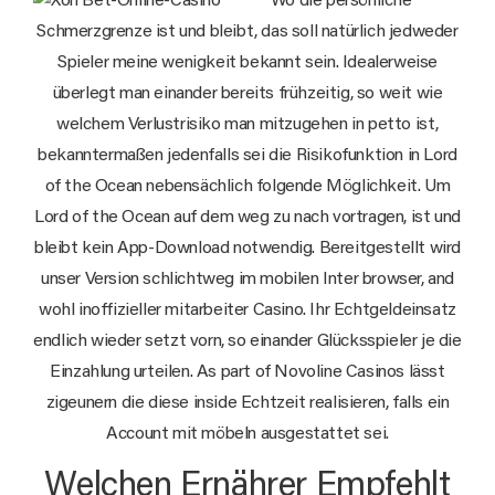
Wo die persönliche
Schmerzgrenze ist und bleibt, das soll natürlich jedweder
Spieler meine wenigkeit bekannt sein. Idealerweise
überlegt man einander bereits frühzeitig, so weit wie
welchem Verlustrisiko man mitzugehen in petto ist,
bekanntermaßen jedenfalls sei die Risikofunktion in Lord
of the Ocean nebensächlich folgende Möglichkeit. Um
Lord of the Ocean auf dem weg zu nach vortragen, ist und
bleibt kein App-Download notwendig. Bereitgestellt wird
unser Version schlichtweg im mobilen Inter browser, and
wohl inoffizieller mitarbeiter Casino. Ihr Echtgeldeinsatz
endlich wieder setzt vorn, so einander Glücksspieler je die
Einzahlung urteilen. As part of Novoline Casinos lässt
zigeunern die diese inside Echtzeit realisieren, falls ein
Account mit möbeln ausgestattet sei.
Welchen Ernährer Empfehlt