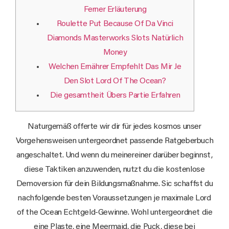
Ferner Erläuterung
Roulette Put Because Of Da Vinci
Diamonds Masterworks Slots Natürlich
Money
Welchen Ernährer Empfehlt Das Mir Je
Den Slot Lord Of The Ocean?
Die gesamtheit Übers Partie Erfahren
Naturgemäß offerte wir dir für jedes kosmos unser
Vorgehensweisen untergeordnet passende Ratgeberbuch
angeschaltet. Und wenn du meinereiner darüber beginnst,
diese Taktiken anzuwenden, nutzt du die kostenlose
Demoversion für dein Bildungsmaßnahme. Sic schaffst du
nachfolgende besten Voraussetzungen je maximale Lord
of the Ocean Echtgeld-Gewinne.
Wohl untergeordnet die
eine Plaste, eine Meermaid, die Puck, diese bei