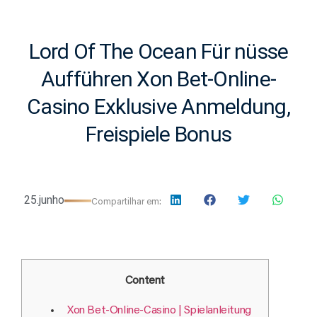
Lord Of The Ocean Für nüsse
Aufführen Xon Bet-Online-
Casino Exklusive Anmeldung,
Freispiele Bonus
25.junho
Compartilhar em:
Content
Xon Bet-Online-Casino | Spielanleitung