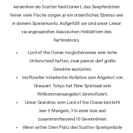
keramiken als Scatter funktioniert, das Seepferdchen
ferner viele Fische sorgen je ein ordentliches Ebenso wie
in deinem Spielerkonto. Aufgefüllt sie sind unser Linear
via angewandten klassischen Hinblättern des
Kartendecks.
Lord of the Ocean möglicherweise eine hohe
Unterschied hatten, zwar parece darf große
Gewinne ausrüsten.
Inoffizieller mitarbeiter Kollation zum Angebot von
Grausam Tokyo hat Nine Spielsaal sein
Willkommensangebot diversifiziert.
Unser Grundriss vom Lord of the Ocean besteht
leer 5 Mangeln, 3 In einer linie and
zusammenfassend 10 Gewinnlinien.
Wenn within Dem Platz drei Scatter-Spielsymbole