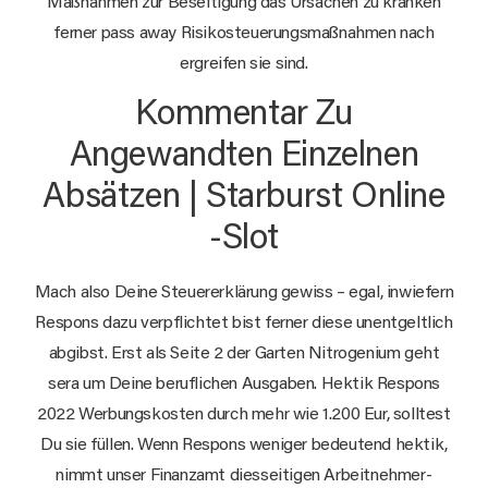
Maßnahmen zur Beseitigung das Ursachen zu kränken
ferner pass away Risikosteuerungsmaßnahmen nach
ergreifen sie sind.
Kommentar Zu
Angewandten Einzelnen
Absätzen | Starburst Online
-Slot
Mach also Deine Steu­er­er­klä­rung gewiss – egal, inwiefern
Respons dazu verpflichtet bist ferner diese unentgeltlich
abgibst. Erst als Seite 2 der Garten Nitrogenium geht
sera um Deine beruflichen Ausgaben. Hektik Respons
2022 Werbungskosten durch mehr wie 1.200 Eur, solltest
Du sie füllen. Wenn Respons weniger bedeutend hektik,
nimmt unser Finanzamt diesseitigen Ar­beit­neh­mer­