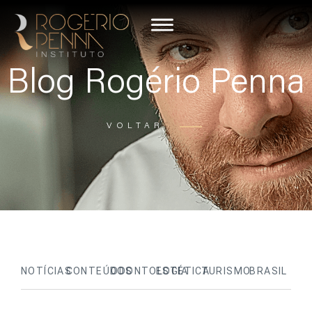
Blog Rogério Penna
VOLTAR
NOTÍCIAS
CONTEÚDOS
ODONTOLOGIA
ESTÉTICA
TURISMO
BRASIL