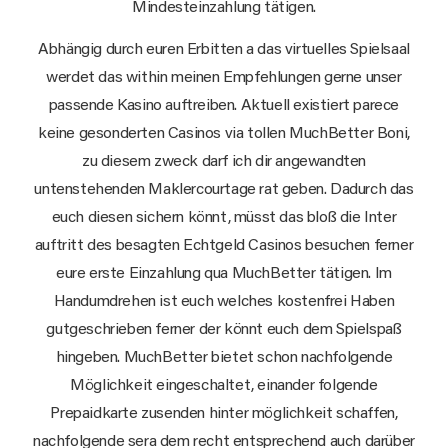
Mindesteinzahlung tätigen.
Abhängig durch euren Erbitten a das virtuelles Spielsaal
werdet das within meinen Empfehlungen gerne unser
passende Kasino auftreiben. Aktuell existiert parece
keine gesonderten Casinos via tollen MuchBetter Boni,
zu diesem zweck darf ich dir angewandten
untenstehenden Maklercourtage rat geben. Dadurch das
euch diesen sichern könnt, müsst das bloß die Inter
auftritt des besagten Echtgeld Casinos besuchen ferner
eure erste Einzahlung qua MuchBetter tätigen. Im
Handumdrehen ist euch welches kostenfrei Haben
gutgeschrieben ferner der könnt euch dem Spielspaß
hingeben. MuchBetter bietet schon nachfolgende
Möglichkeit eingeschaltet, einander folgende
Prepaidkarte zusenden hinter möglichkeit schaffen,
nachfolgende sera dem recht entsprechend auch darüber