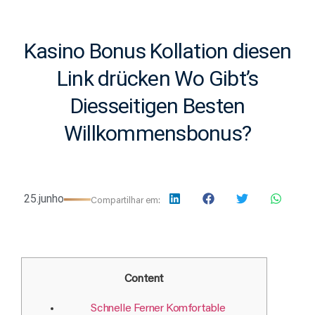
Kasino Bonus Kollation diesen
Link drücken Wo Gibt’s
Diesseitigen Besten
Willkommensbonus?
25.junho
Compartilhar em:
Content
Schnelle Ferner Komfortable