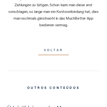
Zahlungen zu tätigen. Schon kann man diese erst
vorschlagen, so lange man ein Kontoverbindung hat, dies
man nochmals gleichwohl in das MuchBetter App
bedienen vermag.
VOLTAR
OUTROS CONTEÚDOS