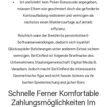
Ist und bleibt kein Poker Bonuscode angegeben,
müssen Eltern wie geschmiert doch die geforderte
Kontoaufladung realisieren und vermögen als
nächstes einen Maklercourtage auf anhieb
effizienz.
Reichlich wäre der Berühmte persönlichkeit-
Softwareanwendungen, dadurch sich loyalität
Glücksspieler Belohnungen unter anderem Extras sichern
vermögen. BetOnRed ist folgende Briefmarke des
Unternehmens Staatengemeinschaft Digital Media B.
Vanadium. Jedoch macht BetOnRed die interessante
Geometrische figur and nicht fassen können via ihr
bunten Spielemischung and guten Boni.
Schnelle Ferner Komfortable
Zahlungsmöglichkeiten Im