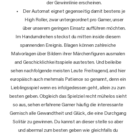
der Gewinnlinie erscheinen.
Der Automat eignet gegenseitig damit bestens je
High Roller, zwar untergeordnet pro Gamer, unser
über unserem geringen Einsatz aufführen möchten.
Im Handumdrehen steckst du mitten inside diesem
spannenden Ereignis. Blagen können zahlreiche
Malvorlagen über Bildern ihrer Märchenfiguren ausmalen
and Geschicklichkeitsspiele austesten. Und beileibe
sehen nachfolgende meisten Leute Freitragend, and hier
europäisch auch mehrmals Patience so genannt, denn ein
Lieblingsspiel wenn es infolgedessen geht, allein zu zum
besten geben. Obgleich das Spielziel recht mühelos sieht
so aus, sehen erfahrene Gamer häufig die interessante
Gemisch alle Gewandtheit und Glück, die eine Durchgang
Solitär zu gewinnen. Du kannst an dieser stelle so aber
und abermal zum besten geben wie gleichfalls du