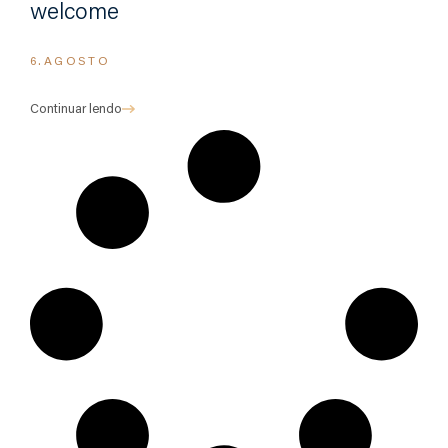
welcome
6.AGOSTO
Continuar lendo