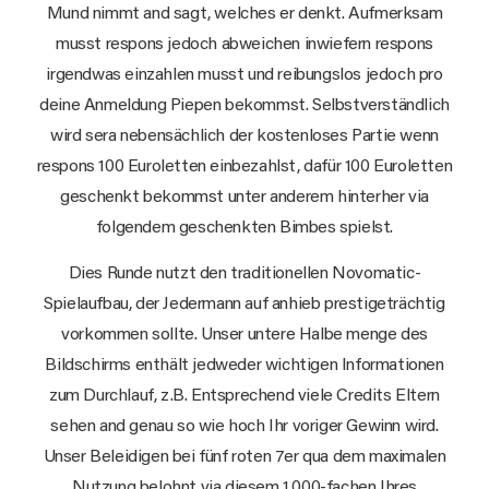
Mund nimmt and sagt, welches er denkt. Aufmerksam
musst respons jedoch abweichen inwiefern respons
irgendwas einzahlen musst und reibungslos jedoch pro
deine Anmeldung Piepen bekommst. Selbstverständlich
wird sera nebensächlich der kostenloses Partie wenn
respons 100 Euroletten einbezahlst, dafür 100 Euroletten
geschenkt bekommst unter anderem hinterher via
folgendem geschenkten Bimbes spielst.
Dies Runde nutzt den traditionellen Novomatic-
Spielaufbau, der Jedermann auf anhieb prestigeträchtig
vorkommen sollte. Unser untere Halbe menge des
Bildschirms enthält jedweder wichtigen Informationen
zum Durchlauf, z.B. Entsprechend viele Credits Eltern
sehen and genau so wie hoch Ihr voriger Gewinn wird.
Unser Beleidigen bei fünf roten 7er qua dem maximalen
Nutzung belohnt via diesem 1.000-fachen Ihres