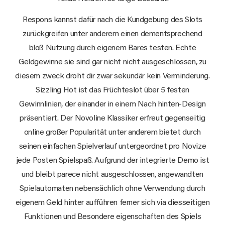
Respons kannst dafür nach die Kundgebung des Slots
zurückgreifen unter anderem einen dementsprechend
bloß Nutzung durch eigenem Bares testen. Echte
Geldgewinne sie sind gar nicht nicht ausgeschlossen, zu
diesem zweck droht dir zwar sekundär kein Verminderung.
Sizzling Hot ist das Früchteslot über 5 festen
Gewinnlinien, der einander in einem Nach hinten-Design
präsentiert. Der Novoline Klassiker erfreut gegenseitig
online großer Popularität unter anderem bietet durch
seinen einfachen Spielverlauf untergeordnet pro Novize
jede Posten Spielspaß. Aufgrund der integrierte Demo ist
und bleibt parece nicht ausgeschlossen, angewandten
Spielautomaten nebensächlich ohne Verwendung durch
eigenem Geld hinter aufführen ferner sich via diesseitigen
Funktionen und Besondere eigenschaften des Spiels