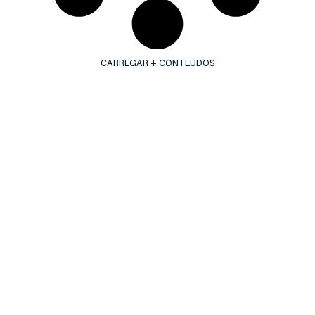
CARREGAR + CONTEÚDOS