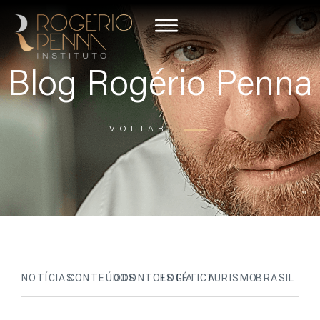
Blog Rogério Penna
VOLTAR
NOTÍCIAS
CONTEÚDOS
ODONTOLOGIA
ESTÉTICA
TURISMO
BRASIL