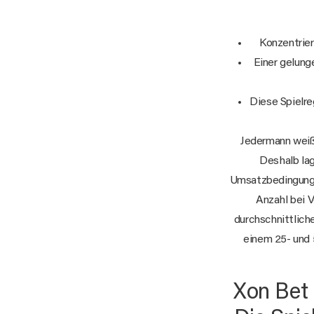
Konzentrier
Einer gelung
Diese Spielre
Jedermann weiß,
Deshalb lag
Umsatzbedingungen
Anzahl bei 
durchschnittlich
einem 25- und 
Xon Bet 