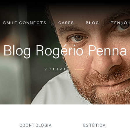
SMILE CONNECTS
CASES
BLOG
TENHO 
Blog Rogério Penna
VOLTAR
ODONTOLOGIA
ESTÉTICA