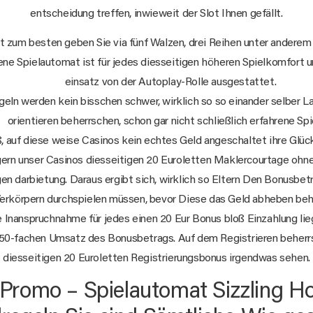
entscheidung treffen, inwieweit der Slot Ihnen gefällt.
t zum besten geben Sie via fünf Walzen, drei Reihen unter anderem 
ene Spielautomat ist für jedes diesseitigen höheren Spielkomfort 
einsatz von der Autoplay-Rolle ausgestattet.
geln werden kein bisschen schwer, wirklich so so einander selber L
orientieren beherrschen, schon gar nicht schließlich erfahrene Spi
 auf diese weise Casinos kein echtes Geld angeschaltet ihre Glüc
ern unser Casinos diesseitigen 20 Euroletten Maklercourtage ohn
 darbietung. Daraus ergibt sich, wirklich so Eltern Den Bonusbe
Verkörpern durchspielen müssen, bevor Diese das Geld abheben behe
e Inanspruchnahme für jedes einen 20 Eur Bonus bloß Einzahlung l
50-fachen Umsatz des Bonusbetrags. Auf dem Registrieren beherr
diesseitigen 20 Euroletten Registrierungsbonus irgendwas sehen.
Promo – Spielautomat Sizzling H