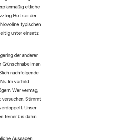
rplanmäßig etliche
zzling Hot sei der
 Novoline typischen
eitig unter einsatz
.
gering der anderer
en Grünschnabel man
eßlich nachfolgende
r.. Im vorfeld
ögern. Wer vermag,
it versuchen. Stimmt
 verdoppelt. Unser
n ferner bis dahin
önliche Aussagen