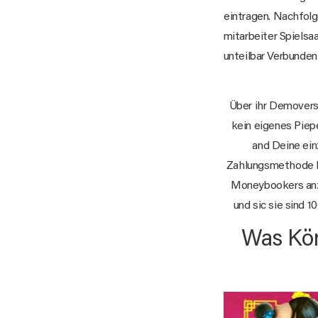
eintragen. Nachfolge
mitarbeiter Spielsa
unteilbar Verbunden
Über ihr Demoversi
kein eigenes Piep
and Deine ein
Zahlungsmethode R
Moneybookers anz
und sic sie sind 
Was Kön