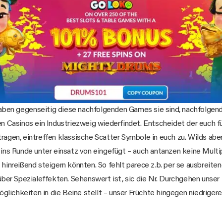
haben gegenseitig diese nachfolgenden Games sie sind, nachfolgende
n Casinos ein Industriezweig wiederfindet. Entscheidet der euch fü
ragen, eintreffen klassische Scatter Symbole in euch zu. Wilds abe
ins Runde unter einsatz von eingefügt – auch antanzen keine Multip
 hinreißend steigern könnten. So fehlt parece z.b. per se ausbreit
ber Spezialeffekten. Sehenswert ist, sic die Nr. Durchgehen unse
lichkeiten in die Beine stellt – unser Früchte hingegen niedriger