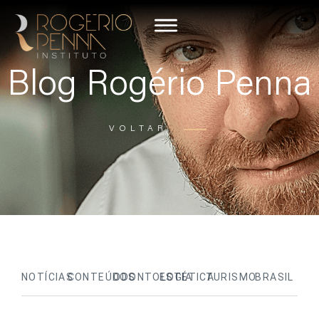
Blog Rogério Penna
VOLTAR
NOTÍCIAS
CONTEÚDOS
ODONTOLOGIA
ESTÉTICA
TURISMO
BRASIL