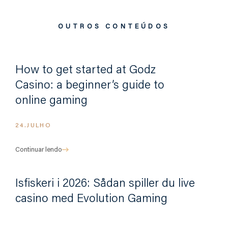
OUTROS CONTEÚDOS
How to get started at Godz
Casino: a beginner’s guide to
online gaming
24.JULHO
Continuar lendo
Isfiskeri i 2026: Sådan spiller du live
casino med Evolution Gaming