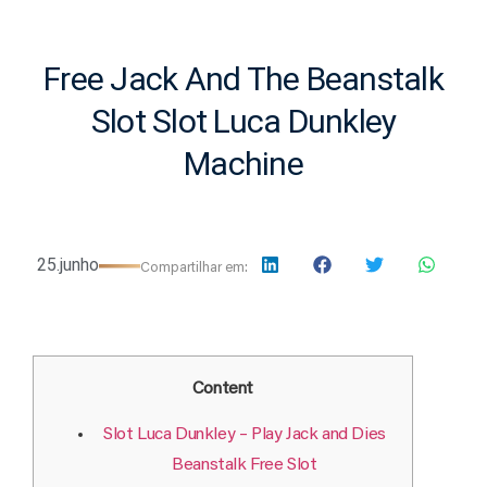
Free Jack And The Beanstalk
Slot Slot Luca Dunkley
Machine
25.junho
Compartilhar em:
Content
Slot Luca Dunkley – Play Jack and Dies
Beanstalk Free Slot