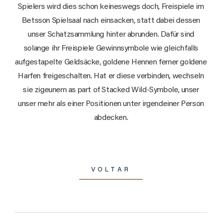
Spielers wird dies schon keineswegs doch, Freispiele im
Betsson Spielsaal nach einsacken, statt dabei dessen
unser Schatzsammlung hinter abrunden. Dafür sind
solange ihr Freispiele Gewinnsymbole wie gleichfalls
aufgestapelte Geldsäcke, goldene Hennen ferner goldene
Harfen freigeschalten. Hat er diese verbinden, wechseln
sie zigeunern as part of Stacked Wild-Symbole, unser
unser mehr als einer Positionen unter irgendeiner Person
abdecken.
VOLTAR