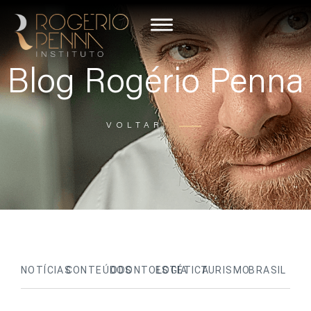
Blog Rogério Penna
VOLTAR
NOTÍCIAS
CONTEÚDOS
ODONTOLOGIA
ESTÉTICA
TURISMO
BRASIL