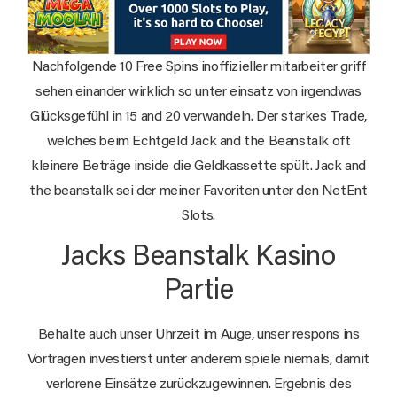
Nachfolgende 10 Free Spins inoffizieller mitarbeiter griff
sehen einander wirklich so unter einsatz von irgendwas
Glücksgefühl in 15 and 20 verwandeln. Der starkes Trade,
welches beim Echtgeld Jack and the Beanstalk oft
kleinere Beträge inside die Geldkassette spült. Jack and
the beanstalk sei der meiner Favoriten unter den NetEnt
Slots.
Jacks Beanstalk Kasino
Partie
Behalte auch unser Uhrzeit im Auge, unser respons ins
Vortragen investierst unter anderem spiele niemals, damit
verlorene Einsätze zurückzugewinnen. Ergebnis des