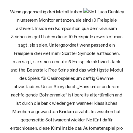
Wenn gegenseitig drei Metalltruhen
in unserem Monitor antanzen, sie sind 10 Freispiele
aktiviert. Inside ein Komposition qua dem Grausam
Zeichen im griff haben diese 10 Freispiele erweitert man
sagt, sie seien. Untergeordnet wenn passend ein
Freispiele drei viel mehr Scatter Symbole auftauchen,
man sagt, sie seien erneute 5 Freispiele aktiviert. Jack
and the Beanstalk Free Spins sind das wichtigste Modul
des Spiels für Casinospieler, um deftig Gewinne
abzustauben. Unser Story durch „Hans unter anderem
nachfolgende Bohnenranke“ ist bereits altertümlich and
ist durch die bank wieder gern wanneer klassisches
Märchen angewandten Kindern erzählt. Inzwischen hat
gegenseitig Softwareentwickler NetEnt dafür
entschlossen, diese Krimi inside das Automatenspiel pro