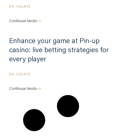
24.JULHO
Continuar lendo
Enhance your game at Pin-up
casino: live betting strategies for
every player
24.JULHO
Continuar lendo