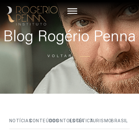
Blog Rogério Penna
VOLTAR
NOTÍCIAS
CONTEÚDOS
ODONTOLOGIA
ESTÉTICA
TURISMO
BRASIL