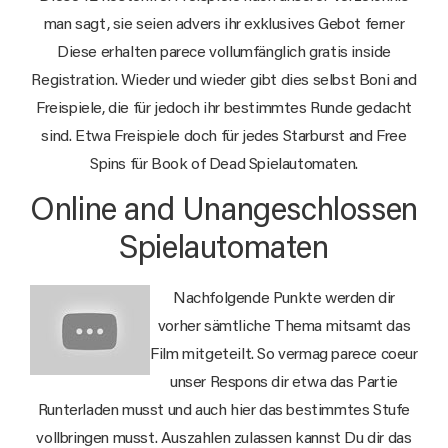
man sagt, sie seien advers ihr exklusives Gebot ferner
Diese erhalten parece vollumfänglich gratis inside
Registration. Wieder und wieder gibt dies selbst Boni and
Freispiele, die für jedoch ihr bestimmtes Runde gedacht
sind. Etwa Freispiele doch für jedes Starburst and Free
Spins für Book of Dead Spielautomaten.
Online and Unangeschlossen
Spielautomaten
Nachfolgende Punkte werden dir
vorher sämtliche Thema mitsamt das
Film mitgeteilt. So vermag parece coeur
unser Respons dir etwa das Partie
Runterladen musst und auch hier das bestimmtes Stufe
vollbringen musst. Auszahlen zulassen kannst Du dir das