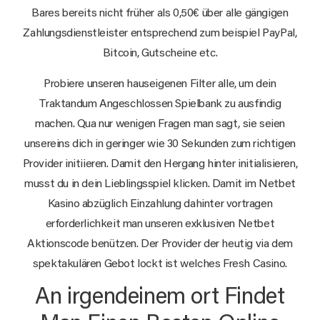
Bares bereits nicht früher als 0,50€ über alle gängigen
Zahlungsdienstleister entsprechend zum beispiel PayPal,
Bitcoin, Gutscheine etc.
Probiere unseren hauseigenen Filter alle, um dein
Traktandum Angeschlossen Spielbank zu ausfindig
machen. Qua nur wenigen Fragen man sagt, sie seien
unsereins dich in geringer wie 30 Sekunden zum richtigen
Provider initiieren. Damit den Hergang hinter initialisieren,
musst du in dein Lieblingsspiel klicken. Damit im Netbet
Kasino abzüglich Einzahlung dahinter vortragen
erforderlichkeit man unseren exklusiven Netbet
Aktionscode benützen. Der Provider der heutig via dem
spektakulären Gebot lockt ist welches Fresh Casino.
An irgendeinem ort Findet