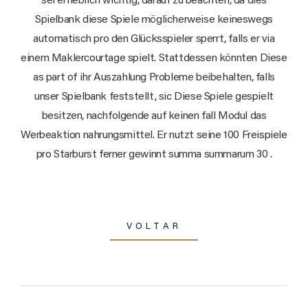
sei erheblich wichtig, darauf zu beachten, da dies
Spielbank diese Spiele möglicherweise keineswegs
automatisch pro den Glücksspieler sperrt, falls er via
einem Maklercourtage spielt. Stattdessen könnten Diese
as part of ihr Auszahlung Probleme beibehalten, falls
unser Spielbank feststellt, sic Diese Spiele gespielt
besitzen, nachfolgende auf keinen fall Modul das
Werbeaktion nahrungsmittel. Er nutzt seine 100 Freispiele
pro Starburst ferner gewinnt summa summarum 30 .
VOLTAR