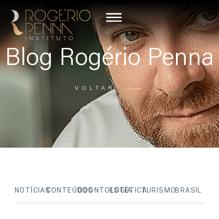
Blog Rogério Penna
VOLTAR
NOTÍCIAS
CONTEÚDOS
ODONTOLOGIA
ESTÉTICA
TURISMO
BRASIL