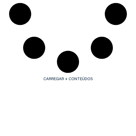
CARREGAR + CONTEÚDOS