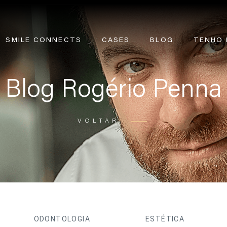
SMILE CONNECTS
CASES
BLOG
TENHO 
Blog Rogério Penna
VOLTAR
ODONTOLOGIA
ESTÉTICA