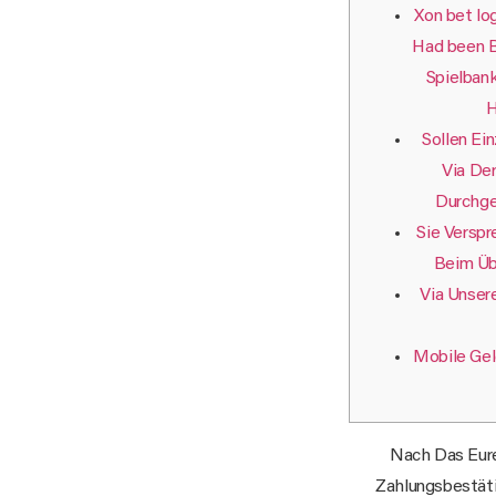
Xon bet lo
Had been B
Spielban
H
Sollen Ei
Via De
Durchge
Sie Versp
Beim Übe
Via Unser
Mobile Gel
Nach Das Eure
Zahlungsbestäti