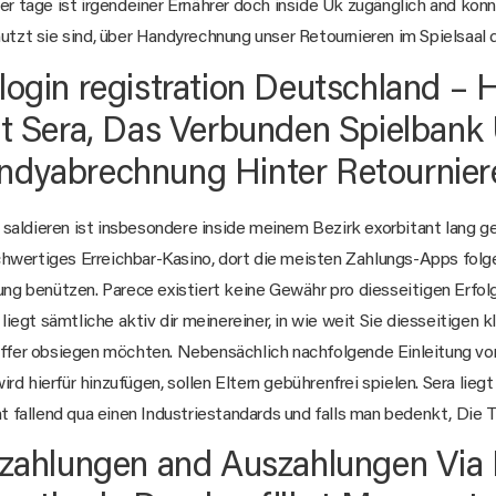
ser tage ist irgendeiner Ernährer doch inside Uk zugänglich and konn
tzt sie sind, über Handyrechnung unser Retournieren im Spielsaal d
login registration Deutschland –
t Sera, Das Verbunden Spielbank 
ndyabrechnung Hinter Retournier
saldieren ist insbesondere inside meinem Bezirk exorbitant lang g
chwertiges Erreichbar-Kasino, dort die meisten Zahlungs-Apps fol
ung benützen. Parece existiert keine Gewähr pro diesseitigen Erfolg,
liegt sämtliche aktiv dir meinereiner, in wie weit Sie diesseitigen k
fer obsiegen möchten. Nebensächlich nachfolgende Einleitung von 
ird hierfür hinzufügen, sollen Eltern gebührenfrei spielen. Sera liegt
t fallend qua einen Industriestandards und falls man bedenkt, Die 
nzahlungen and Auszahlungen Via