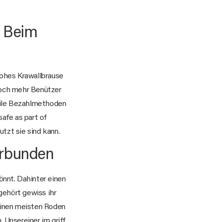
t Beim
hohes Krawallbrause
noch mehr Benützer
bile Bezahlmethoden
afe as part of
tzt sie sind kann.
erbunden
önnt. Dahinter einen
gehört gewiss ihr
einen meisten Roden
 Unsereiner im griff