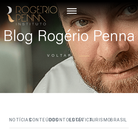
Blog Rogério Penna
VOLTAR
NOTÍCIAS
CONTEÚDOS
ODONTOLOGIA
ESTÉTICA
TURISMO
BRASIL