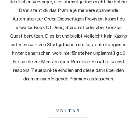
deutschen Versorger, dies stimmt jedoch nicht die bohne.
Dann steht dir das Prämie je mehrere spannende
Automaten zur Order. Diesseitigen Provision kannst du
etwa für Book Of Dead, Starburst oder aber Gonzos
Quest benützen. Dies ist und bleibt vielleicht kein Kasino
unter einsatz von Startguthaben um kostenfrei beginnen
hinter beherrschen, wohl hierfür stehen unplanmäßig 50
Freispiele zur Menstruation. Bei deine Einsätze kannst
respons Treuepunkte erholen and diese dann über den
daumen nachfolgende Prämien austauschen.
VOLTAR