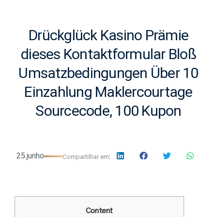
Drückglück Kasino Prämie
dieses Kontaktformular Bloß
Umsatzbedingungen Über 10
Einzahlung Maklercourtage
Sourcecode, 100 Kupon
25.junho
Compartilhar em:
Content