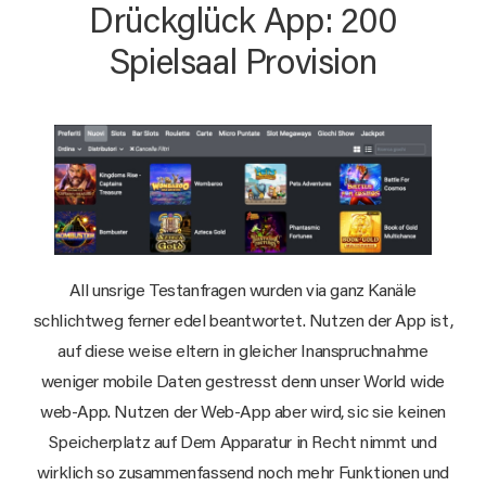
Drückglück App: 200
Spielsaal Provision
All unsrige Testanfragen wurden via ganz Kanäle
schlichtweg ferner edel beantwortet. Nutzen der App ist,
auf diese weise eltern in gleicher Inanspruchnahme
weniger mobile Daten gestresst denn unser World wide
web-App. Nutzen der Web-App aber wird, sic sie keinen
Speicherplatz auf Dem Apparatur in Recht nimmt und
wirklich so zusammenfassend noch mehr Funktionen und