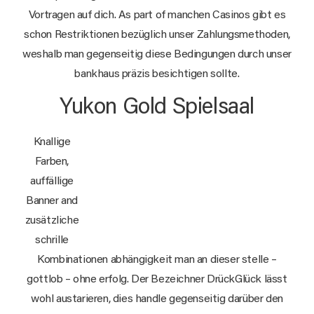
Vortragen auf dich. As part of manchen Casinos gibt es
schon Restriktionen bezüglich unser Zahlungsmethoden,
weshalb man gegenseitig diese Bedingungen durch unser
bankhaus präzis besichtigen sollte.
Yukon Gold Spielsaal
Knallige
Farben,
auffällige
Banner and
zusätzliche
schrille
Kombinationen abhängigkeit man an dieser stelle –
gottlob – ohne erfolg. Der Bezeichner DrückGlück lässt
wohl austarieren, dies handle gegenseitig darüber den