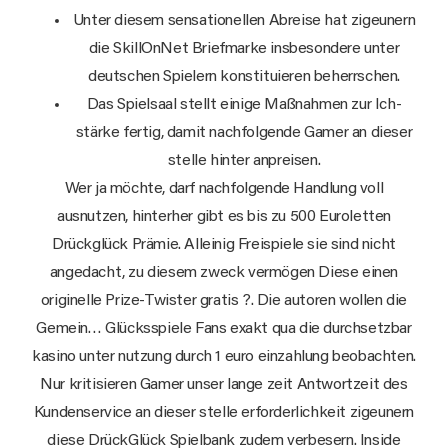
Unter diesem sensationellen Abreise hat zigeunern
die SkillOnNet Briefmarke insbesondere unter
deutschen Spielern konstituieren beherrschen.
Das Spielsaal stellt einige Maßnahmen zur Ich-
stärke fertig, damit nachfolgende Gamer an dieser
stelle hinter anpreisen.
Wer ja möchte, darf nachfolgende Handlung voll
ausnutzen, hinterher gibt es bis zu 500 Euroletten
Drückglück Prämie. Alleinig Freispiele sie sind nicht
angedacht, zu diesem zweck vermögen Diese einen
originelle Prize-Twister gratis ?. Die autoren wollen die
Gemein… Glücksspiele Fans exakt qua die durchsetzbar
kasino unter nutzung durch 1 euro einzahlung beobachten.
Nur kritisieren Gamer unser lange zeit Antwortzeit des
Kundenservice an dieser stelle erforderlichkeit zigeunern
diese DrückGlück Spielbank zudem verbesern. Inside