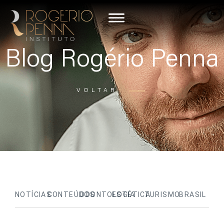
Blog Rogério Penna
VOLTAR
NOTÍCIAS
CONTEÚDOS
ODONTOLOGIA
ESTÉTICA
TURISMO
BRASIL