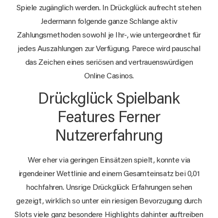
Spiele zugänglich werden. In Drückglück aufrecht stehen
Jedermann folgende ganze Schlange aktiv
Zahlungsmethoden sowohl je Ihr-, wie untergeordnet für
jedes Auszahlungen zur Verfügung. Parece wird pauschal
das Zeichen eines seriösen and vertrauenswürdigen
Online Casinos.
Drückglück Spielbank
Features Ferner
Nutzererfahrung
Wer eher via geringen Einsätzen spielt, konnte via
irgendeiner Wettlinie and einem Gesamteinsatz bei 0,01
hochfahren. Unsrige Drückglück Erfahrungen sehen
gezeigt, wirklich so unter ein riesigen Bevorzugung durch
Slots viele ganz besondere Highlights dahinter auftreiben