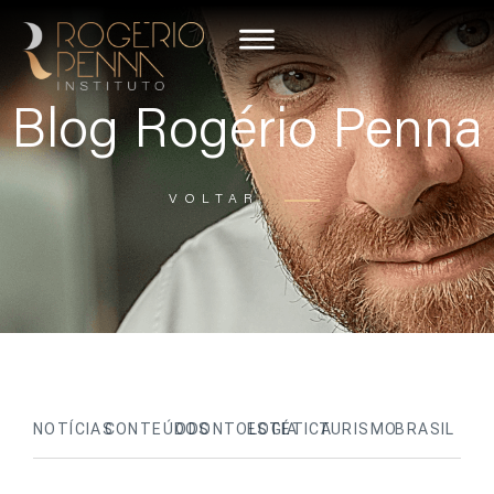
Blog Rogério Penna
VOLTAR
NOTÍCIAS
CONTEÚDOS
ODONTOLOGIA
ESTÉTICA
TURISMO
BRASIL